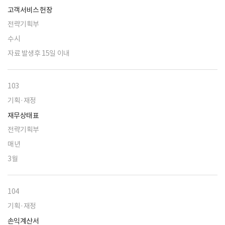
고객서비스 헌장
전략기획부
수시
자료 발생후 15일 이내
103
기획·재정
재무상태표
전략기획부
매년
3월
104
기획·재정
손익계산서