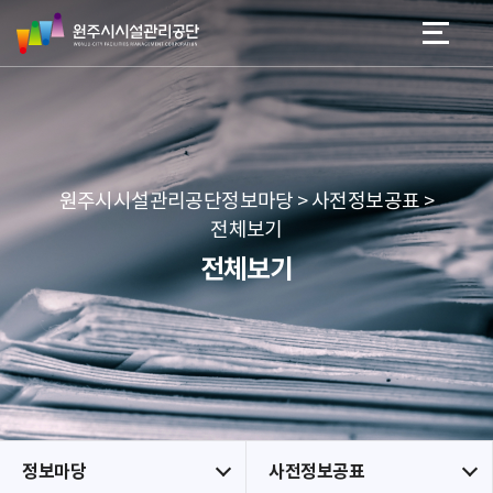
원
스
본문 바로가기
메뉴 바로가기
주
킵
시
네
시
비
설
게
관
이
리
션
공
원주시시설관리공단정보마당 > 사전정보공표 >
단
전체보기
전체보기
정보마당
사전정보공표