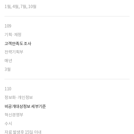
1월, 4월, 7월, 10월
109
기획·재정
고객만족도 조사
전략기획부
매년
3월
110
정보화·개인정보
비공개대상정보 세부기준
혁신경영부
수시
자료 발생후 15일 이내