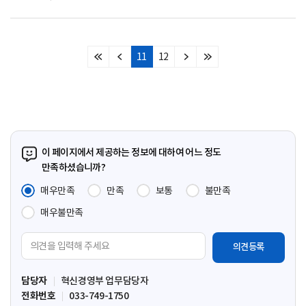
11
12
처
이
다
마
음
전
음
지
페
페
페
막
이
이
이
페
지
지
지
이
지
이 페이지에서 제공하는 정보에 대하여 어느 정도
만족하셨습니까?
매우만족
만족
보통
불만족
매우불만족
의
견
입
담당자
혁신경영부 업무담당자
력
전화번호
033-749-1750