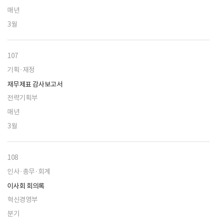
매년
3월
107
기획·재정
재무제표 감사보고서
전략기획부
매년
3월
108
인사·총무·회계
이사회 회의록
혁신경영부
분기