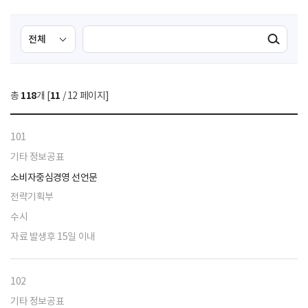
검
검
검색실행
색
색
조
영
건
역
총
118
개 [
11
/ 12 페이지]
선
택
101
기타 정보공표
소비자중심경영 선언문
전략기획부
수시
자료 발생후 15일 이내
102
기타 정보공표