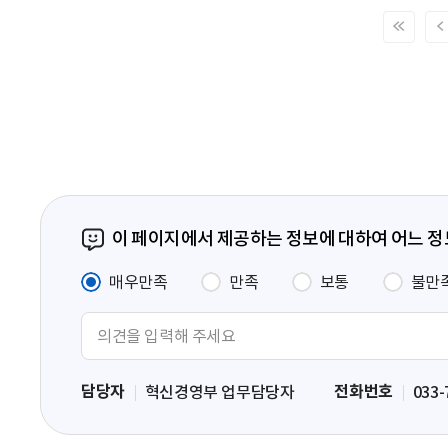
처
음
페
이
지
이 페이지에서 제공하는 정보에 대하여 어느 
매우만족
만족
보통
불만
의
견
입
담당자
전화번호
혁신경영부 업무담당자
033-
력
영
역