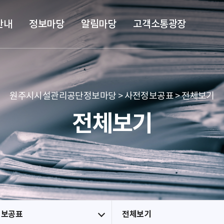
본문 바로가기
메뉴 바로가기
안내
정보마당
알림마당
고객소통광장
원주시시설관리공단정보마당 > 사전정보공표 > 전체보기
전체보기
정보공표
전체보기