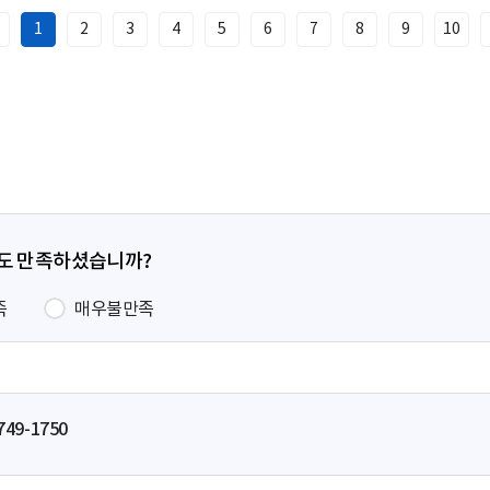
1
2
3
4
5
6
7
8
9
10
이
전
페
이
지
정도 만족하셨습니까?
족
매우불만족
749-1750