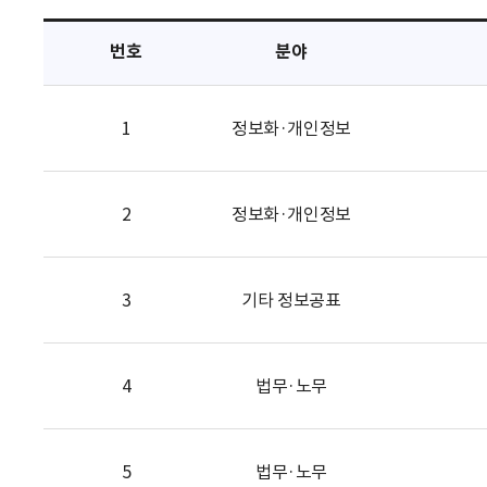
택
번호
분야
1
정보화·개인정보
2
정보화·개인정보
3
기타 정보공표
4
법무·노무
5
법무·노무