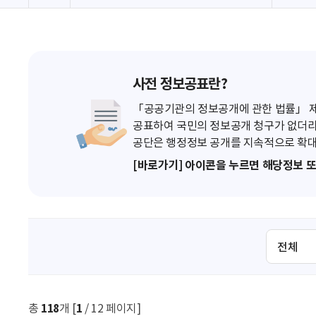
사전 정보공표란?
「공공기관의 정보공개에 관한 법률」 제7
공표하여 국민의 정보공개 청구가 없더라
공단은 행정정보 공개를 지속적으로 확대
[바로가기] 아이콘을 누르면 해당정보 
검
색
조
건
선
총
118
개 [
1
/ 12 페이지]