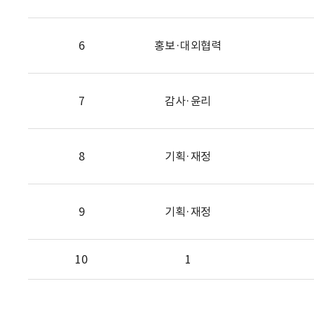
6
홍보·대외협력
7
감사·윤리
8
기획·재정
9
기획·재정
10
1