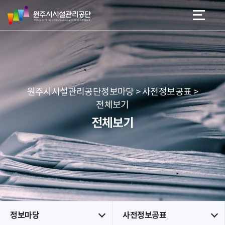
원
스
본문 바로가기
메뉴 바로가기
주
킵
시
네
시
비
설
게
관
이
리
션
공
원주시시설관리공단정보마당 > 사전정보공표 >
단
전체보기
전체보기
정보마당
사전정보공표