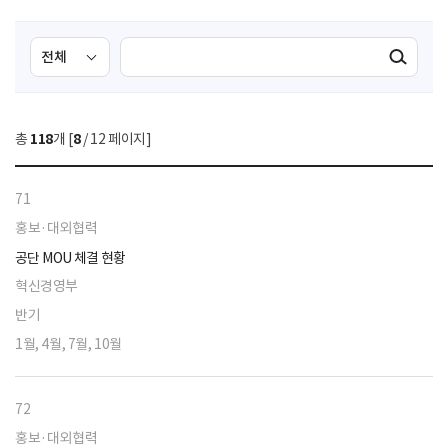
검
검
검색실행
색
색
조
영
건
역
총
118
개 [
8
/ 12 페이지]
선
택
71
홍보·대외협력
공단 MOU 체결 현황
혁신경영부
반기
1월, 4월, 7월, 10월
72
홍보·대외협력