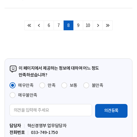
6
7
8
9
10
처
이
다
마
음
전
음
지
페
페
페
막
이
이
이
페
지
지
지
이
지
이 페이지에서 제공하는 정보에 대하여 어느 정도
만족하셨습니까?
매우만족
만족
보통
불만족
매우불만족
의
견
입
담당자
혁신경영부 업무담당자
력
전화번호
033-749-1750