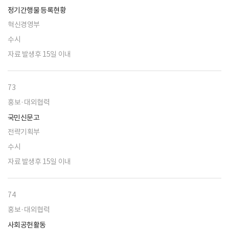
정기간행물 등록현황
혁신경영부
수시
자료 발생후 15일 이내
73
홍보·대외협력
국민신문고
전략기획부
수시
자료 발생후 15일 이내
74
홍보·대외협력
사회공헌활동