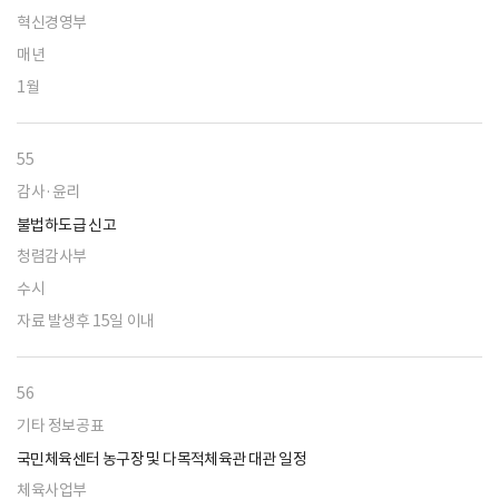
혁신경영부
매년
1월
55
감사·윤리
불법하도급 신고
청렴감사부
수시
자료 발생후 15일 이내
56
기타 정보공표
국민체육센터 농구장 및 다목적체육관 대관 일정
체육사업부