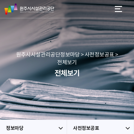
원
스
본문 바로가기
메뉴 바로가기
주
킵
시
네
시
비
설
게
관
이
리
션
공
원주시시설관리공단정보마당 > 사전정보공표 >
단
전체보기
전체보기
정보마당
사전정보공표