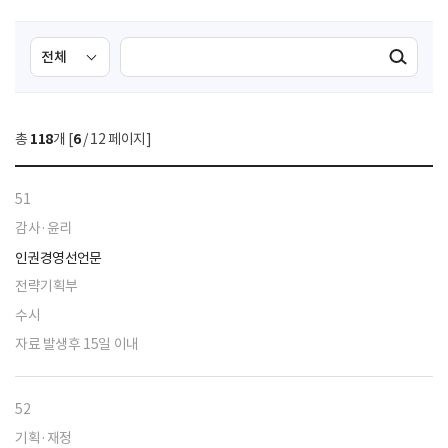
검
검
검색실행
색
색
조
영
건
역
총
118
개 [
6
/ 12 페이지]
선
택
51
감사·윤리
인권경영선언문
전략기획부
수시
자료 발생후 15일 이내
52
기획·재정