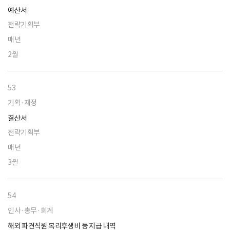
예산서
전략기획부
매년
2월
53
기획·재정
결산서
전략기획부
매년
3월
54
인사·총무·회계
해외 파견직원 복리후생비 등 지급 내역