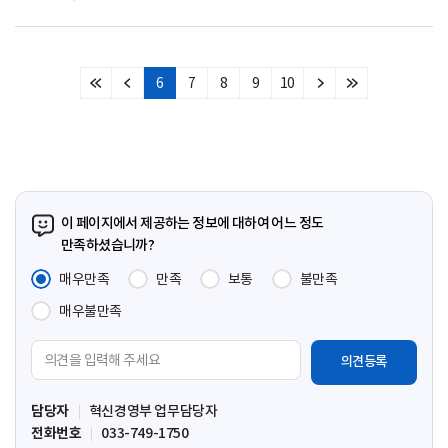
6
7
8
9
10
처
이
다
마
음
전
음
지
페
페
페
막
이
이
이
페
지
지
지
이
지
이 페이지에서 제공하는 정보에 대하여 어느 정도
만족하셨습니까?
매우만족
만족
보통
불만족
매우불만족
의
견
입
담당자
혁신경영부 업무담당자
력
전화번호
033-749-1750