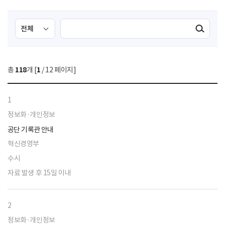
검
검
검색실행
색
색
조
영
건
역
총
118
개 [
1
/ 12 페이지]
선
택
1
정보화·개인정보
공단 기록관 안내
혁신경영부
수시
자료 발생 후 15일 이내
2
정보화·개인정보