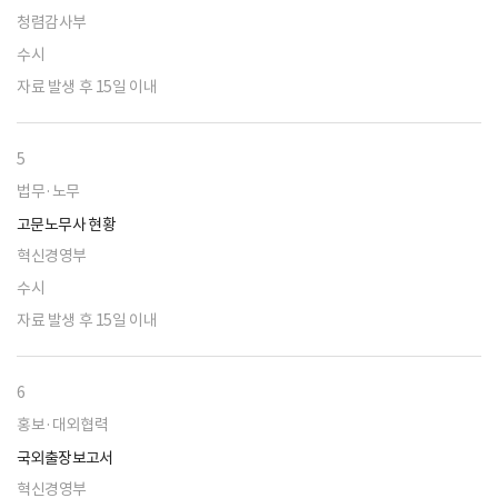
청렴감사부
수시
자료 발생 후 15일 이내
5
법무·노무
고문노무사 현황
혁신경영부
수시
자료 발생 후 15일 이내
6
홍보·대외협력
국외출장보고서
혁신경영부