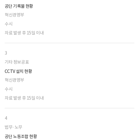
공단 기록물 현황
혁신경영부
수시
자료 발생 후 15일 이내
3
기타 정보공표
CCTV 설치 현황
혁신경영부
수시
자료 발생 후 15일 이내
4
법무·노무
공단 노동조합 현황