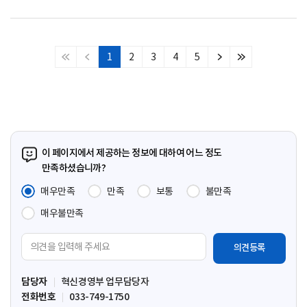
1
2
3
4
5
처
이
다
마
음
전
음
지
페
페
페
막
이
이
이
페
지
지
지
이
지
이 페이지에서 제공하는 정보에 대하여 어느 정도
만족하셨습니까?
매우만족
만족
보통
불만족
매우불만족
의
견
입
담당자
혁신경영부 업무담당자
력
전화번호
033-749-1750