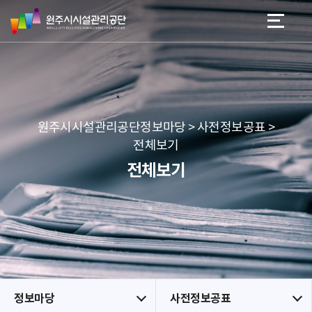
원
스
본문 바로가기
메뉴 바로가기
주
킵
시
네
시
비
설
게
관
이
리
션
공
원주시시설관리공단정보마당 > 사전정보공표 >
단
전체보기
전체보기
정보마당
사전정보공표