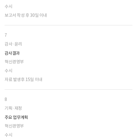
수시
보고서 작성 후 30일 이내
7
감사·윤리
감사결과
혁신경영부
수시
자료 발생후 15일 이내
8
기획·재정
주요 업무계획
혁신경영부
수시