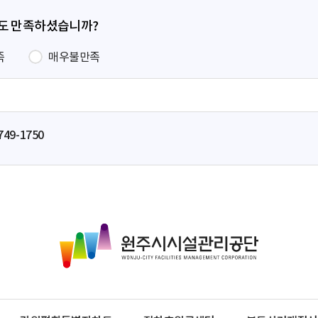
정도 만족하셨습니까?
족
매우불만족
749-1750
원
주
시
시
설
관