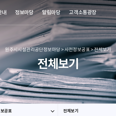
본문 바로가기
메뉴 바로가기
안내
정보마당
알림마당
고객소통광장
원주시시설관리공단정보마당 > 사전정보공표 > 전체보기
전체보기
정보공표
전체보기