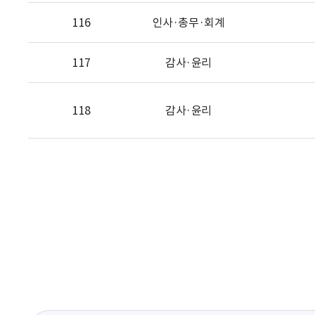
116
인사·총무·회계
117
감사·윤리
118
감사·윤리