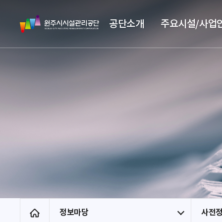
스
원
킵
공단소개
주요시설/사업
주
네
시
비
시
게
설
이
관
션
리
공
단
정보마당
사전
홈