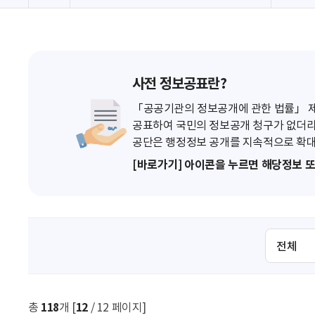
사전 정보공표란?
「공공기관의 정보공개에 관한 법률」 제7
공표하여 국민의 정보공개 청구가 없더라
공단은 행정정보 공개를 지속적으로 확대
[바로가기] 아이콘을 누르면 해당정보 
검
색
조
건
선
총
118
개 [
12
/ 12 페이지]