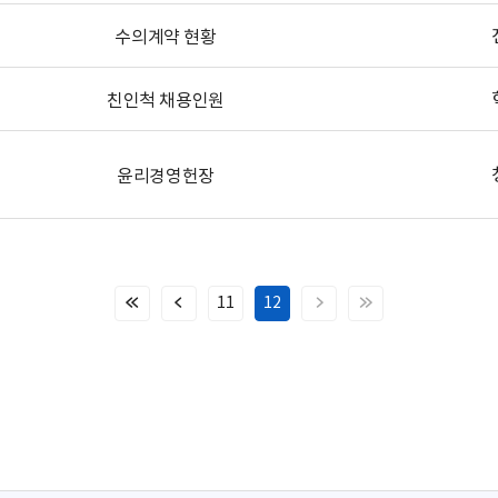
수의계약 현황
친인척 채용인원
윤리경영헌장
11
12
처
이
다
마
음
전
음
지
페
페
페
막
이
이
이
페
지
지
지
이
지