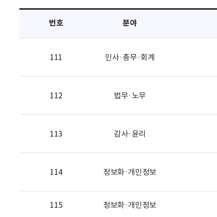
택
번호
분야
111
인사·총무·회계
112
법무·노무
113
감사·윤리
114
정보화·개인정보
115
정보화·개인정보