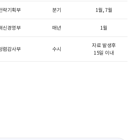
전략기획부
분기
1월, 7월
혁신경영부
매년
1월
자료 발생후
청렴감사부
수시
15일 이내