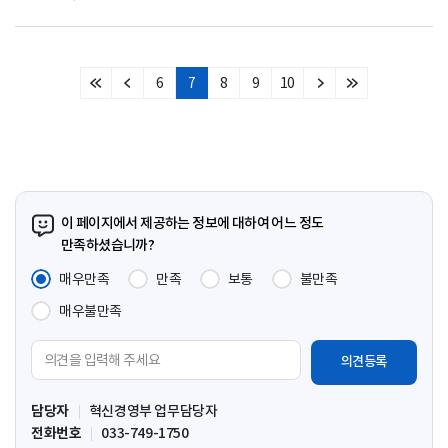
6
7
8
9
10
처
이
다
마
음
전
음
지
페
페
페
막
이
이
이
페
지
지
지
이
지
이 페이지에서 제공하는 정보에 대하여 어느 정도
만족하셨습니까?
매우만족
만족
보통
불만족
매우불만족
의
견
입
담당자
혁신경영부 업무담당자
력
전화번호
033-749-1750