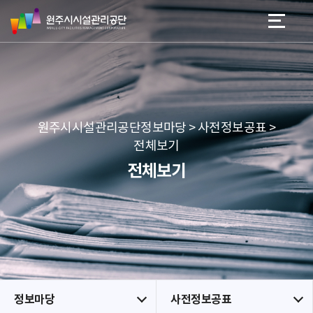
원
스
본문 바로가기
메뉴 바로가기
주
킵
시
네
시
비
설
게
관
이
리
션
공
원주시시설관리공단정보마당 > 사전정보공표 >
단
전체보기
전체보기
정보마당
사전정보공표