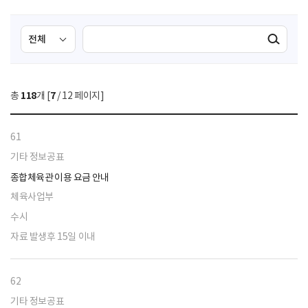
검
검
검색실행
색
색
조
영
건
역
총
118
개 [
7
/ 12 페이지]
선
택
61
기타 정보공표
종합체육관 이용 요금 안내
체육사업부
수시
자료 발생후 15일 이내
62
기타 정보공표