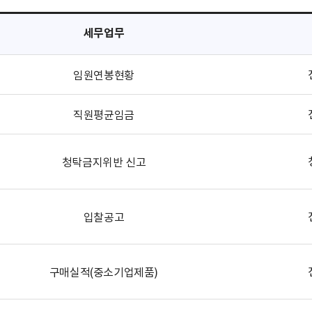
세무업무
임원연봉현황
직원평균임금
청탁금지위반 신고
입찰공고
구매실적(중소기업제품)