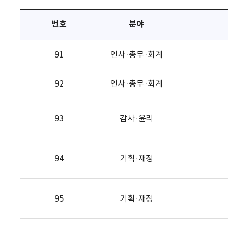
택
번호
분야
91
인사·총무·회계
92
인사·총무·회계
93
감사·윤리
94
기획·재정
95
기획·재정