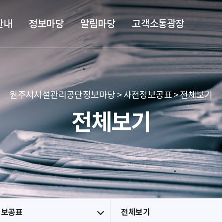
본문 바로가기
메뉴 바로가기
안내
정보마당
알림마당
고객소통광장
원주시시설관리공단정보마당 > 사전정보공표 > 전체보기
전체보기
정보공표
전체보기