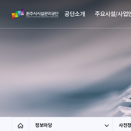
스
원
킵
공단소개
주요시설/사업
주
네
시
비
시
게
설
이
관
션
리
공
단
정보마당
사전
홈