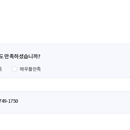
전
페
이
지
정도 만족하셨습니까?
족
매우불만족
749-1750