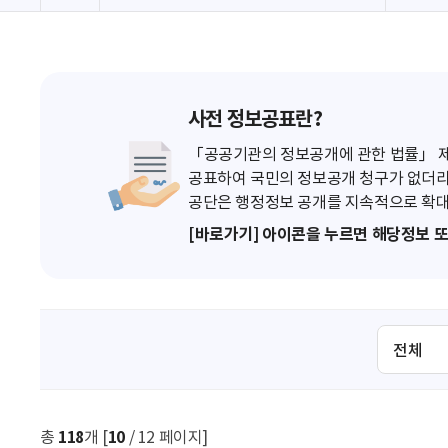
사전 정보공표란?
「공공기관의 정보공개에 관한 법률」 제7
공표하여 국민의 정보공개 청구가 없더라
공단은 행정정보 공개를 지속적으로 확대
[바로가기] 아이콘을 누르면 해당정보 
검
색
조
건
선
총
118
개 [
10
/ 12 페이지]