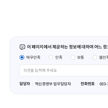
음
페
이
지
이 페이지에서 제공하는 정보에 대하여 어느 
매우만족
만족
보통
불만
의
견
입
담당자
전화번호
혁신경영부 업무담당자
033-
력
영
역