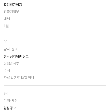
직원평균임금
전략기획부
매년
1월
93
감사·윤리
청탁금지위반 신고
청렴감사부
수시
자료 발생후 15일 이내
94
기획·재정
입찰공고