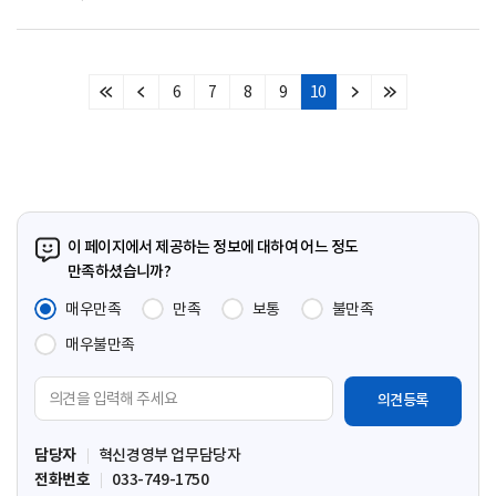
6
7
8
9
10
처
이
다
마
음
전
음
지
페
페
페
막
이
이
이
페
지
지
지
이
지
이 페이지에서 제공하는 정보에 대하여 어느 정도
만족하셨습니까?
매우만족
만족
보통
불만족
매우불만족
의
견
입
담당자
혁신경영부 업무담당자
력
전화번호
033-749-1750