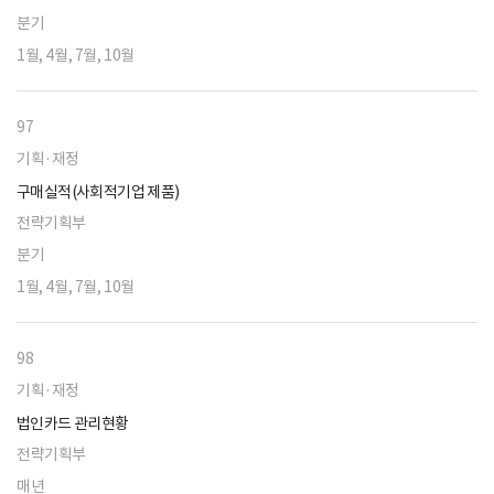
분기
1월, 4월, 7월, 10월
97
기획·재정
구매실적(사회적기업 제품)
전략기획부
분기
1월, 4월, 7월, 10월
98
기획·재정
법인카드 관리현황
전략기획부
매년