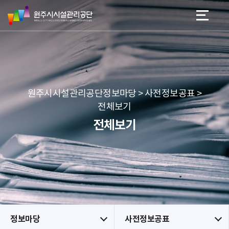
원
스
본문 바로가기
메뉴 바로가기
주
킵
시
네
시
비
설
게
관
이
리
션
공
원주시시설관리공단정보마당 > 사전정보공표 >
단
전체보기
전체보기
정보마당
사전정보공표