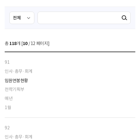
검
검
검색실행
색
색
조
영
건
역
총
118
개 [
10
/ 12 페이지]
선
택
91
인사·총무·회계
임원연봉현황
전략기획부
매년
1월
92
인사·총무·회계