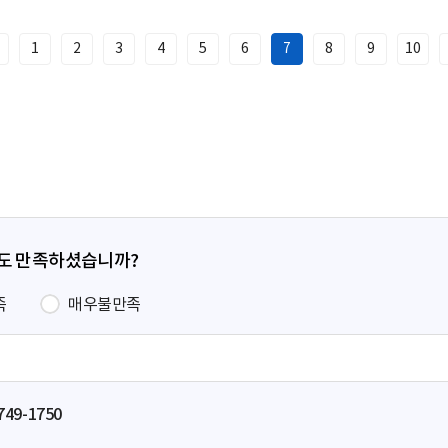
1
2
3
4
5
6
7
8
9
10
이
전
페
이
지
정도 만족하셨습니까?
족
매우불만족
749-1750