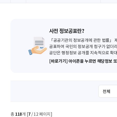
사전 정보공표란?
「공공기관의 정보공개에 관한 법률」 제7
공표하여 국민의 정보공개 청구가 없더라
공단은 행정정보 공개를 지속적으로 확대
[바로가기] 아이콘을 누르면 해당정보 
검
색
조
건
선
총
118
개 [
7
/ 12 페이지]