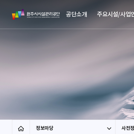
스
원
킵
공단소개
주요시설/사업
주
네
시
비
시
게
설
이
관
션
리
공
단
정보마당
사전
홈