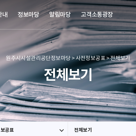
본문 바로가기
메뉴 바로가기
안내
정보마당
알림마당
고객소통광장
원주시시설관리공단정보마당 > 사전정보공표 > 전체보기
전체보기
정보공표
전체보기