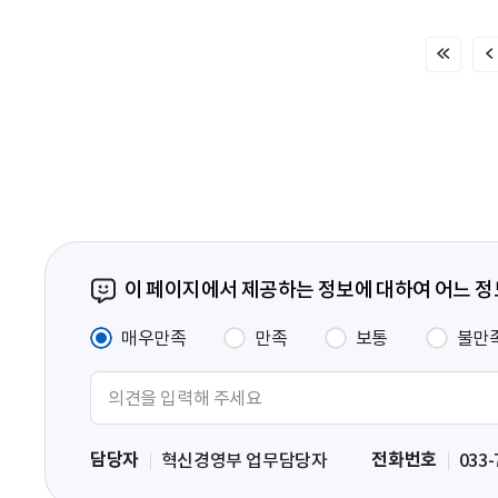
처
음
페
이
지
이 페이지에서 제공하는 정보에 대하여 어느 
매우만족
만족
보통
불만
의
견
입
담당자
전화번호
혁신경영부 업무담당자
033-
력
영