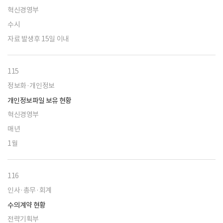
혁신경영부
수시
자료 발생후 15일 이내
115
정보화·개인정보
개인정보파일 보유 현황
혁신경영부
매년
1월
116
인사·총무·회계
수의계약 현황
전략기획부