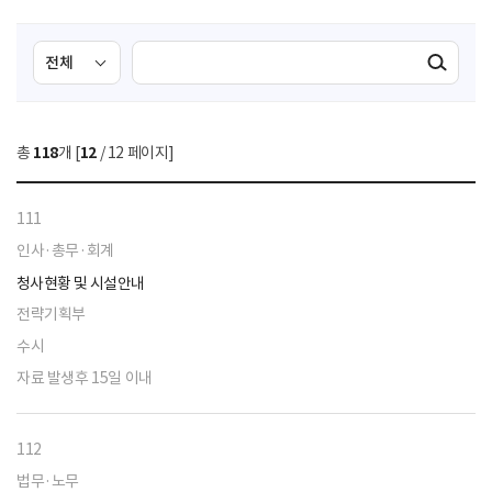
검
검
검색실행
색
색
조
영
건
역
총
118
개 [
12
/ 12 페이지]
선
택
111
인사·총무·회계
청사현황 및 시설안내
전략기획부
수시
자료 발생후 15일 이내
112
법무·노무