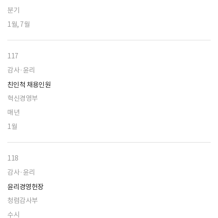
분기
1월, 7월
117
감사·윤리
친인척 채용인원
혁신경영부
매년
1월
118
감사·윤리
윤리경영헌장
청렴감사부
수시