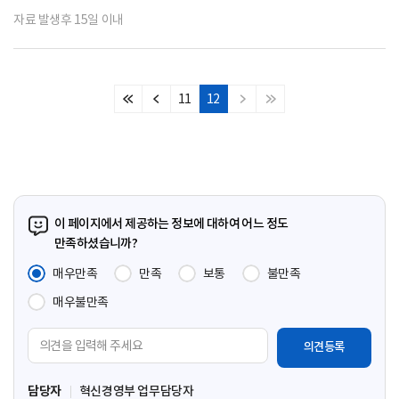
자료 발생후 15일 이내
11
12
처
이
다
마
음
전
음
지
페
페
페
막
이
이
이
페
지
지
지
이
지
이 페이지에서 제공하는 정보에 대하여 어느 정도
만족하셨습니까?
매우만족
만족
보통
불만족
매우불만족
의
견
입
담당자
혁신경영부 업무담당자