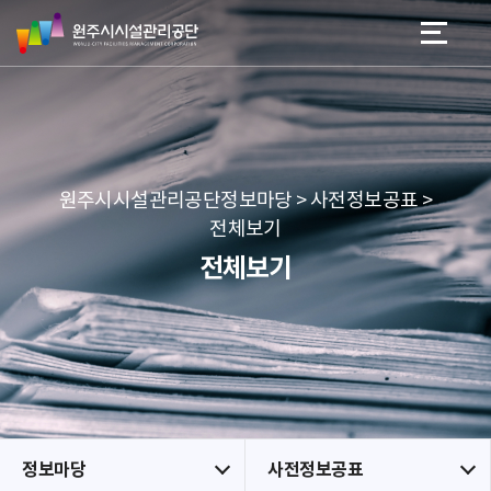
원
스
본문 바로가기
메뉴 바로가기
주
킵
시
네
시
비
설
게
관
이
리
션
공
원주시시설관리공단정보마당 > 사전정보공표 >
단
전체보기
전체보기
정보마당
사전정보공표