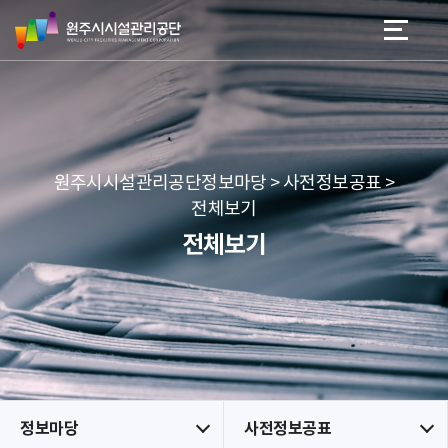
원
스
본문 바로가기
메뉴 바로가기
주
킵
시
네
시
비
설
게
관
이
리
션
공
원주시시설관리공단정보마당 > 사전정보공표 >
단
전체보기
전체보기
정보마당
사전정보공표