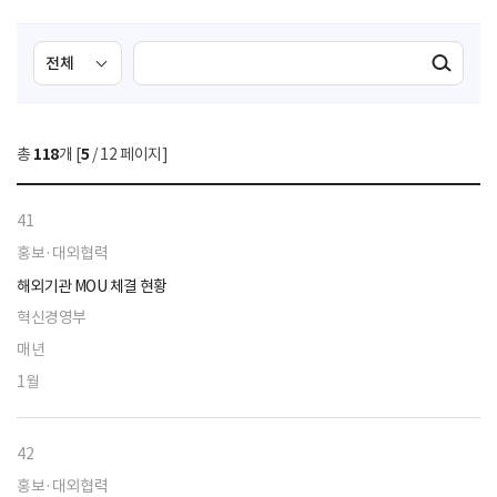
검
검
검색실행
색
색
조
영
건
역
총
118
개 [
5
/ 12 페이지]
선
택
41
홍보·대외협력
해외기관 MOU 체결 현황
혁신경영부
매년
1월
42
홍보·대외협력