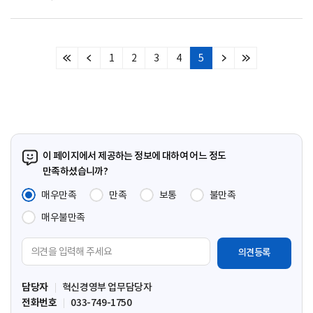
1
2
3
4
5
처
이
다
마
음
전
음
지
페
페
페
막
이
이
이
페
지
지
지
이
지
이 페이지에서 제공하는 정보에 대하여 어느 정도
만족하셨습니까?
매우만족
만족
보통
불만족
매우불만족
의
견
입
담당자
혁신경영부 업무담당자
력
전화번호
033-749-1750