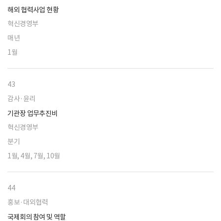
해외 협력사업 현황
혁신경영부
매년
1월
43
감사·윤리
기관장 업무추진비
혁신경영부
분기
1월, 4월, 7월, 10월
44
홍보·대외협력
국제회의 참여 및 역할