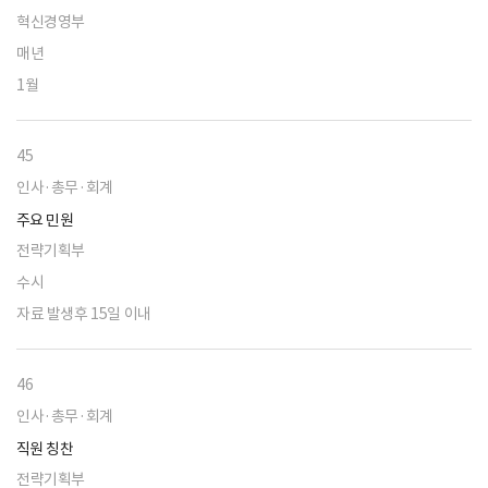
혁신경영부
매년
1월
45
인사·총무·회계
주요 민원
전략기획부
수시
자료 발생후 15일 이내
46
인사·총무·회계
직원 칭찬
전략기획부