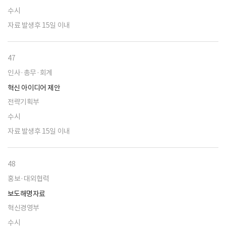
수시
자료 발생후 15일 이내
47
인사·총무·회계
혁신 아이디어 제안
전략기획부
수시
자료 발생후 15일 이내
48
홍보·대외협력
보도해명자료
혁신경영부
수시