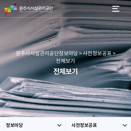
원
스
본문 바로가기
메뉴 바로가기
주
킵
시
네
시
비
설
게
관
이
리
션
공
원주시시설관리공단정보마당 > 사전정보공표 >
단
전체보기
전체보기
정보마당
사전정보공표