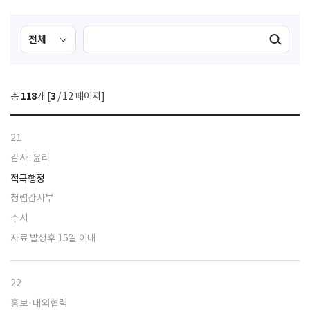
검
검
검색실행
색
색
조
영
건
역
총
118
개 [
3
/ 12 페이지]
선
택
21
감사·윤리
적극행정
청렴감사부
수시
자료 발생후 15일 이내
22
홍보·대외협력