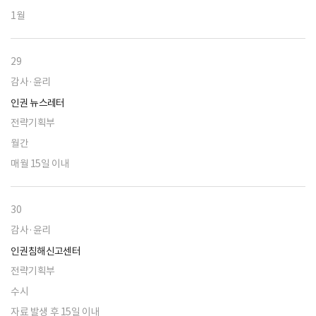
1월
29
감사·윤리
인권 뉴스레터
전략기획부
월간
매월 15일 이내
30
감사·윤리
인권침해신고센터
전략기획부
수시
자료 발생 후 15일 이내