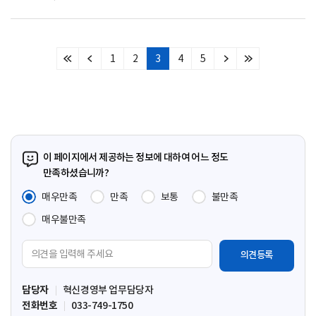
1
2
3
4
5
처
이
다
마
음
전
음
지
페
페
페
막
이
이
이
페
지
지
지
이
지
이 페이지에서 제공하는 정보에 대하여 어느 정도
만족하셨습니까?
매우만족
만족
보통
불만족
매우불만족
의
견
입
담당자
혁신경영부 업무담당자
력
전화번호
033-749-1750