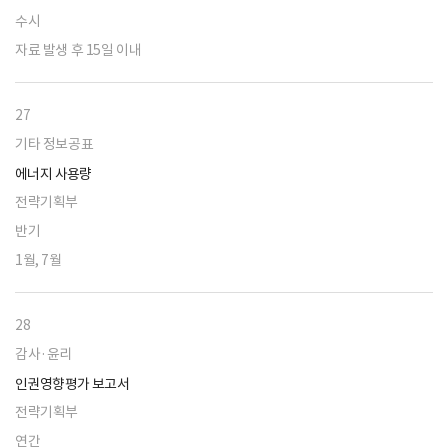
수시
자료 발생 후 15일 이내
27
기타 정보공표
에너지 사용량
전략기획부
반기
1월, 7월
28
감사·윤리
인권영향평가 보고서
전략기획부
연간