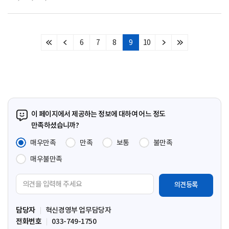
6
7
8
9
10
처
이
다
마
음
전
음
지
페
페
페
막
이
이
이
페
지
지
지
이
지
이 페이지에서 제공하는 정보에 대하여 어느 정도
만족하셨습니까?
매우만족
만족
보통
불만족
매우불만족
의
견
입
담당자
혁신경영부 업무담당자
력
전화번호
033-749-1750