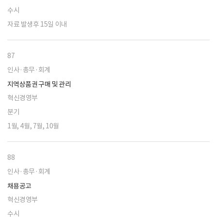
수시
자료 발생후 15일 이내
87
인사·총무·회계
지역상품권 구매 및 관리
혁신경영부
분기
1월, 4월, 7월, 10월
88
인사·총무·회계
채용공고
혁신경영부
수시