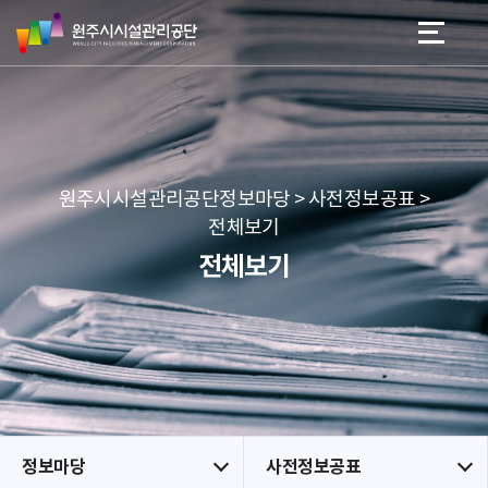
원
스
본문 바로가기
메뉴 바로가기
주
킵
시
네
시
비
설
게
관
이
리
션
공
원주시시설관리공단정보마당 > 사전정보공표 >
단
전체보기
전체보기
정보마당
사전정보공표