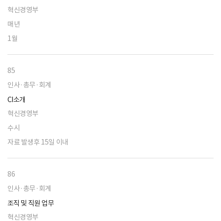
혁신경영부
매년
1월
85
인사·총무·회계
CI소개
혁신경영부
수시
자료 발생후 15일 이내
86
인사·총무·회계
조직 및 직원 업무
혁신경영부