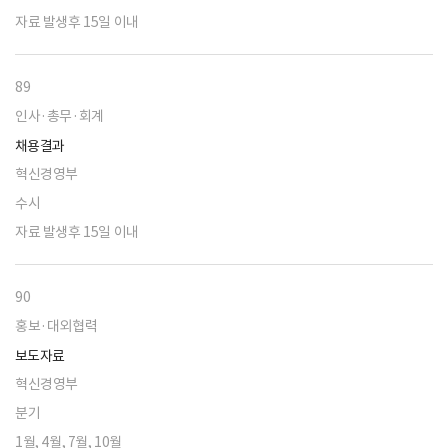
자료 발생후 15일 이내
89
인사·총무·회계
채용결과
혁신경영부
수시
자료 발생후 15일 이내
90
홍보·대외협력
보도자료
혁신경영부
분기
1월, 4월, 7월, 10월