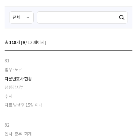
검
검
검색실행
색
색
조
영
건
역
총
118
개 [
9
/ 12 페이지]
선
택
81
법무·노무
자문변호사 현황
청렴감사부
수시
자료 발생후 15일 이내
82
인사·총무·회계