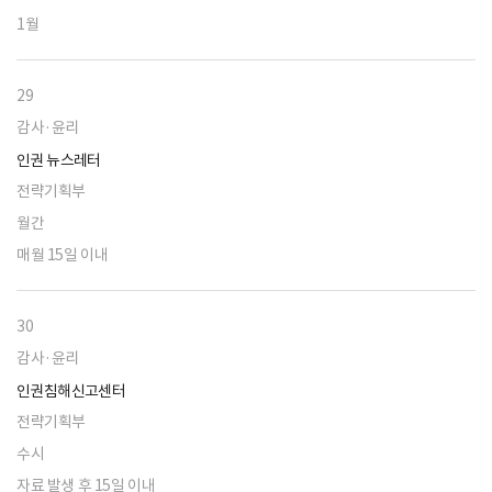
1월
29
감사·윤리
인권 뉴스레터
전략기획부
월간
매월 15일 이내
30
감사·윤리
인권침해신고센터
전략기획부
수시
자료 발생 후 15일 이내