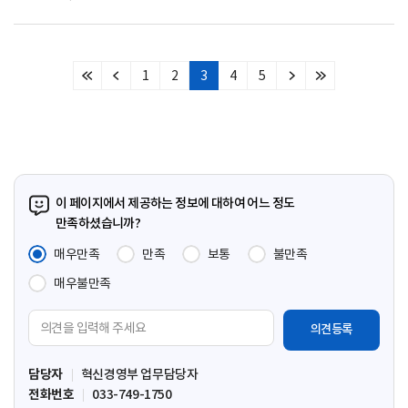
1
2
3
4
5
처
이
다
마
음
전
음
지
페
페
페
막
이
이
이
페
지
지
지
이
지
이 페이지에서 제공하는 정보에 대하여 어느 정도
만족하셨습니까?
매우만족
만족
보통
불만족
매우불만족
의
견
입
담당자
혁신경영부 업무담당자
력
전화번호
033-749-1750