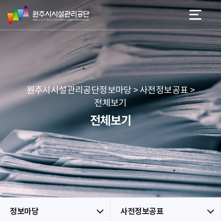
원
스
본문 바로가기
메뉴 바로가기
주
킵
시
네
시
비
설
게
관
이
리
션
공
원주시시설관리공단정보마당 > 사전정보공표 >
단
전체보기
전체보기
정보마당
사전정보공표