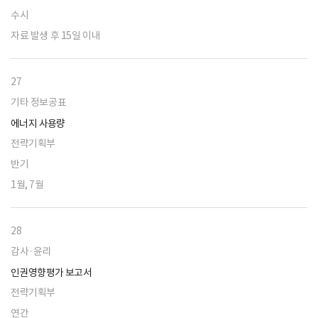
수시
자료 발생 후 15일 이내
27
기타 정보공표
에너지 사용량
전략기획부
반기
1월, 7월
28
감사·윤리
인권영향평가 보고서
전략기획부
연간