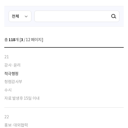
검
검
검색실행
색
색
조
영
건
역
총
118
개 [
3
/ 12 페이지]
선
택
21
감사·윤리
적극행정
청렴감사부
수시
자료 발생후 15일 이내
22
홍보·대외협력