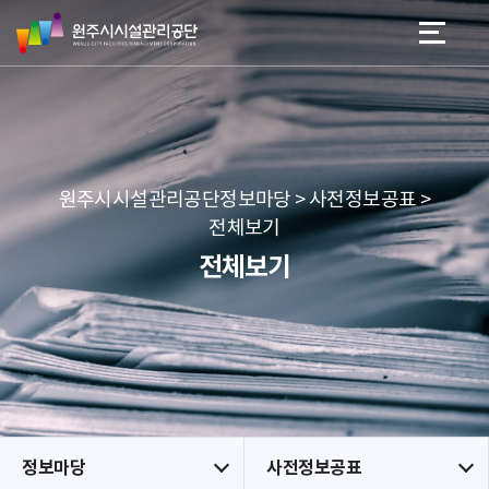
원
스
본문 바로가기
메뉴 바로가기
주
킵
시
네
시
비
설
게
관
이
리
션
공
원주시시설관리공단정보마당 > 사전정보공표 >
단
전체보기
전체보기
정보마당
사전정보공표