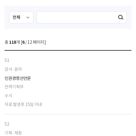
검
검
검색실행
색
색
조
영
건
역
총
118
개 [
6
/ 12 페이지]
선
택
51
감사·윤리
인권경영선언문
전략기획부
수시
자료 발생후 15일 이내
52
기획·재정