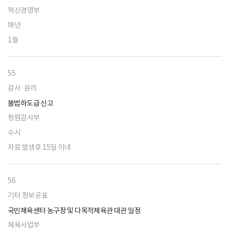
혁신경영부
매년
1월
55
감사·윤리
불법하도급 신고
청렴감사부
수시
자료 발생후 15일 이내
56
기타 정보공표
국민체육센터 농구장 및 다목적체육관 대관 일정
체육사업부