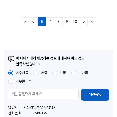
6
7
8
9
10
처
이
다
마
음
전
음
지
페
페
페
막
이
이
이
페
지
지
지
이
지
이 페이지에서 제공하는 정보에 대하여 어느 정도
만족하셨습니까?
매우만족
만족
보통
불만족
매우불만족
의
견
입
담당자
혁신경영부 업무담당자
력
전화번호
033-749-1750