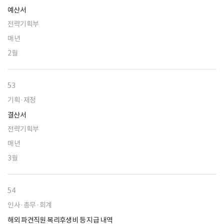
예산서
전략기획부
매년
2월
53
기획·재정
결산서
전략기획부
매년
3월
54
인사·총무·회계
해외 파견직원 복리후생비 등 지급 내역