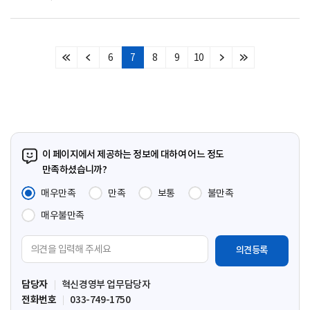
6
7
8
9
10
처
이
다
마
음
전
음
지
페
페
페
막
이
이
이
페
지
지
지
이
지
이 페이지에서 제공하는 정보에 대하여 어느 정도
만족하셨습니까?
매우만족
만족
보통
불만족
매우불만족
의
견
입
담당자
혁신경영부 업무담당자
력
전화번호
033-749-1750