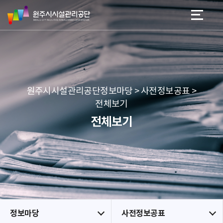
원
스
본문 바로가기
메뉴 바로가기
주
킵
시
네
시
비
설
게
관
이
리
션
공
원주시시설관리공단정보마당 > 사전정보공표 >
단
전체보기
전체보기
정보마당
사전정보공표