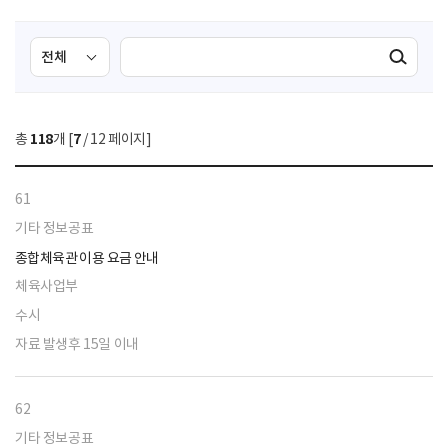
검
검
검색실행
색
색
조
영
건
역
총
118
개 [
7
/ 12 페이지]
선
택
61
기타 정보공표
종합체육관 이용 요금 안내
체육사업부
수시
자료 발생후 15일 이내
62
기타 정보공표