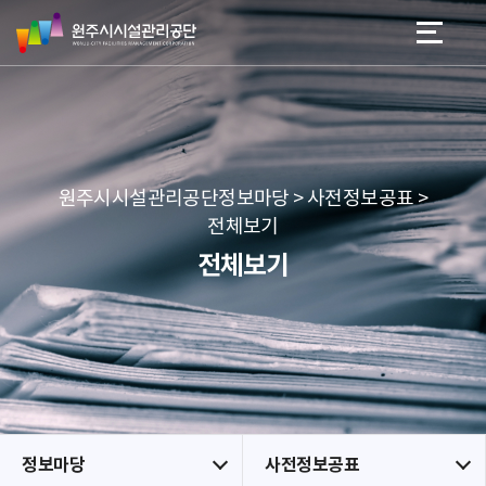
원
스
본문 바로가기
메뉴 바로가기
주
킵
시
네
시
비
설
게
관
이
리
션
공
원주시시설관리공단정보마당 > 사전정보공표 >
단
전체보기
전체보기
정보마당
사전정보공표