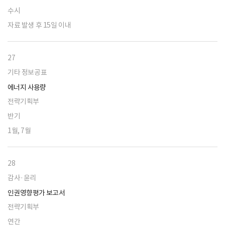
수시
자료 발생 후 15일 이내
27
기타 정보공표
에너지 사용량
전략기획부
반기
1월, 7월
28
감사·윤리
인권영향평가 보고서
전략기획부
연간