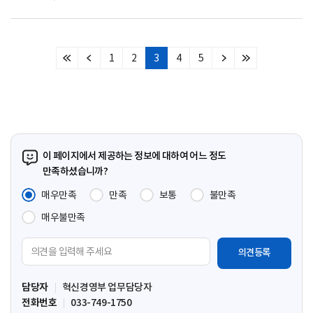
1
2
3
4
5
처
이
다
마
음
전
음
지
페
페
페
막
이
이
이
페
지
지
지
이
지
이 페이지에서 제공하는 정보에 대하여 어느 정도
만족하셨습니까?
매우만족
만족
보통
불만족
매우불만족
의
견
입
담당자
혁신경영부 업무담당자
력
전화번호
033-749-1750