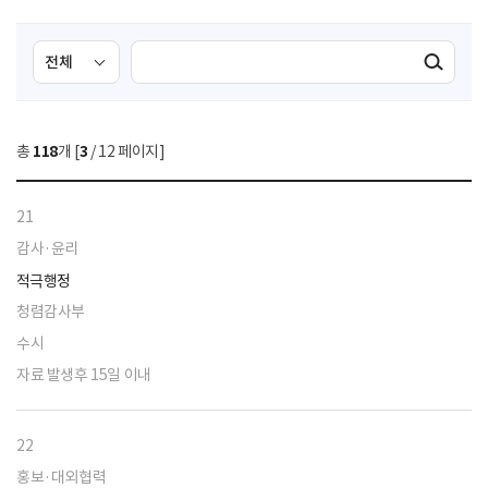
검
검
검색실행
색
색
조
영
건
역
총
118
개 [
3
/ 12 페이지]
선
택
21
감사·윤리
적극행정
청렴감사부
수시
자료 발생후 15일 이내
22
홍보·대외협력