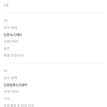
1월
29
감사·윤리
인권 뉴스레터
전략기획부
월간
매월 15일 이내
30
감사·윤리
인권침해신고센터
전략기획부
수시
자료 발생 후 15일 이내