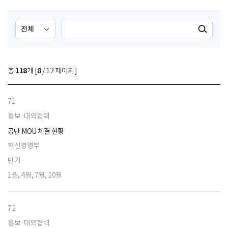
검
검
검색실행
색
색
조
영
건
역
총
118
개 [
8
/ 12 페이지]
선
택
71
홍보·대외협력
공단 MOU 체결 현황
혁신경영부
반기
1월, 4월, 7월, 10월
72
홍보·대외협력