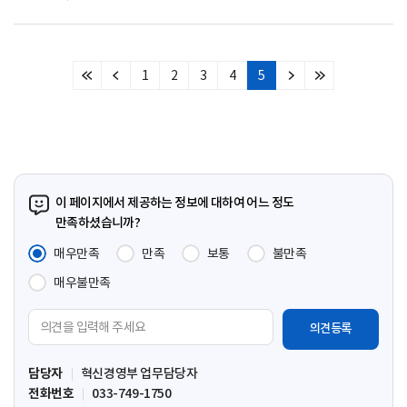
1
2
3
4
5
처
이
다
마
음
전
음
지
페
페
페
막
이
이
이
페
지
지
지
이
지
이 페이지에서 제공하는 정보에 대하여 어느 정도
만족하셨습니까?
매우만족
만족
보통
불만족
매우불만족
의
견
입
담당자
혁신경영부 업무담당자
력
전화번호
033-749-1750