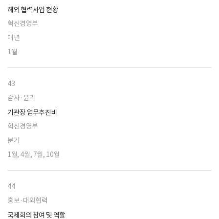
해외 협력사업 현황
혁신경영부
매년
1월
43
감사·윤리
기관장 업무추진비
혁신경영부
분기
1월, 4월, 7월, 10월
44
홍보·대외협력
국제회의 참여 및 역할