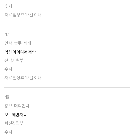
수시
자료 발생후 15일 이내
47
인사·총무·회계
혁신 아이디어 제안
전략기획부
수시
자료 발생후 15일 이내
48
홍보·대외협력
보도해명자료
혁신경영부
수시