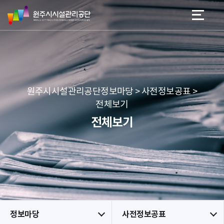
원
스
본문 바로가기
메뉴 바로가기
주
킵
시
네
시
비
설
게
관
이
리
션
공
원주시시설관리공단정보마당 > 사전정보공표 >
단
전체보기
전체보기
정보마당
사전정보공표