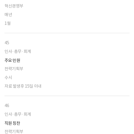
혁신경영부
매년
1월
45
인사·총무·회계
주요 민원
전략기획부
수시
자료 발생후 15일 이내
46
인사·총무·회계
직원 칭찬
전략기획부