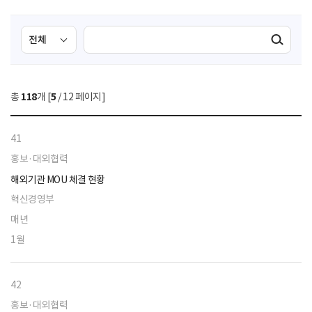
검
검
검색실행
색
색
조
영
건
역
총
118
개 [
5
/ 12 페이지]
선
택
41
홍보·대외협력
해외기관 MOU 체결 현황
혁신경영부
매년
1월
42
홍보·대외협력