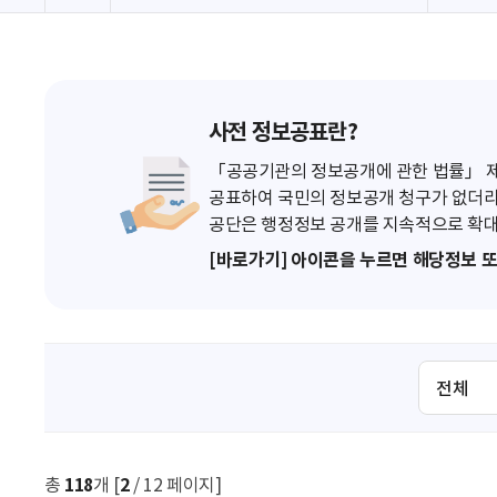
사전 정보공표란?
「공공기관의 정보공개에 관한 법률」 제7
공표하여 국민의 정보공개 청구가 없더라
공단은 행정정보 공개를 지속적으로 확대
[바로가기] 아이콘을 누르면 해당정보 
검
색
조
건
선
총
118
개 [
2
/ 12 페이지]