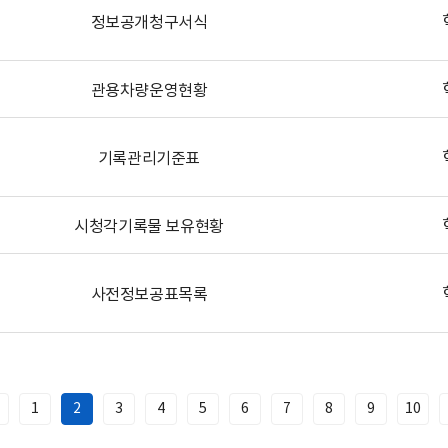
정보공개청구서식
관용차량운영현황
기록관리기준표
시청각기록물 보유현황
사전정보공표목록
1
2
3
4
5
6
7
8
9
10
이
전