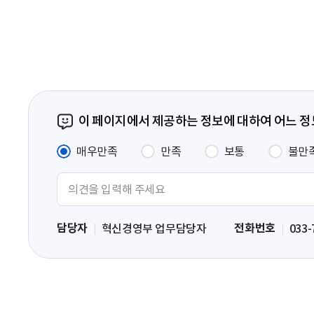
페
이
지
이 페이지에서 제공하는 정보에 대하여 어느 
매우만족
만족
보통
불만
의
견
입
담당자
전화번호
혁신경영부 업무담당자
033-
력
영
역