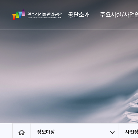
스
원
킵
공단소개
주요시설/사업
주
네
시
비
시
게
설
이
관
션
리
공
단
정보마당
사전
홈