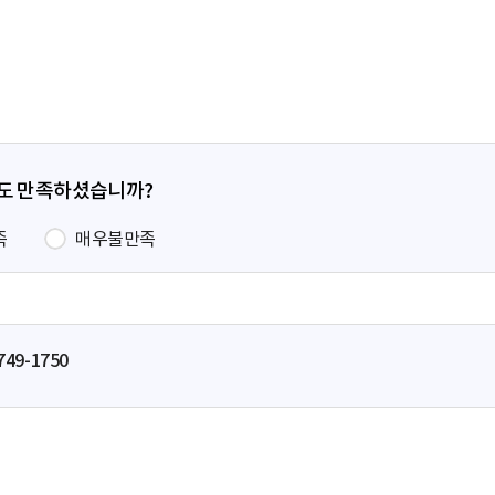
페
이
지
정도 만족하셨습니까?
족
매우불만족
749-1750