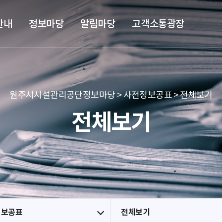
본문 바로가기
메뉴 바로가기
안내
정보마당
알림마당
고객소통광장
원주시시설관리공단정보마당 > 사전정보공표 > 전체보기
전체보기
정보공표
전체보기