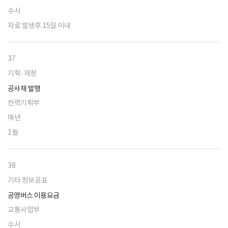
수시
자료 발생후 15일 이내
37
기획·재정
공사채 발행
전략기획부
매년
1월
38
기타 정보공표
공영버스 이용요금
교통사업부
수시