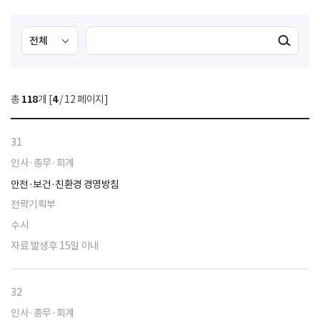
검
검
검색실행
색
색
조
영
건
역
총
118
개 [
4
/ 12 페이지]
선
택
31
인사·총무·회계
안전·보건·친환경 경영방침
전략기획부
수시
자료 발생후 15일 이내
32
인사·총무·회계