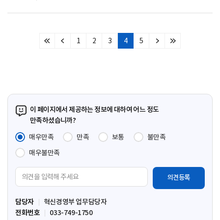
1
2
3
4
5
처
이
다
마
음
전
음
지
페
페
페
막
이
이
이
페
지
지
지
이
지
이 페이지에서 제공하는 정보에 대하여 어느 정도
만족하셨습니까?
매우만족
만족
보통
불만족
매우불만족
의
견
입
담당자
혁신경영부 업무담당자
력
전화번호
033-749-1750