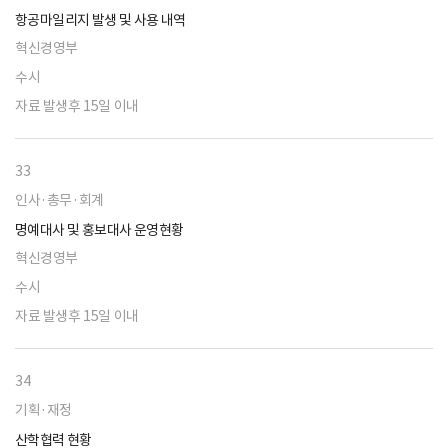
항공마일리지 발생 및 사용 내역
혁신경영부
수시
자료 발생후 15일 이내
33
인사·총무·회계
명예대사 및 홍보대사 운영현황
혁신경영부
수시
자료 발생후 15일 이내
34
기획·재정
산학협력 현황