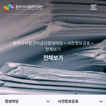
원
스
본문 바로가기
메뉴 바로가기
주
킵
시
네
시
비
설
게
관
이
리
션
공
원주시시설관리공단정보마당 > 사전정보공표 >
단
전체보기
전체보기
정보마당
사전정보공표