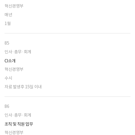
혁신경영부
매년
1월
85
인사·총무·회계
CI소개
혁신경영부
수시
자료 발생후 15일 이내
86
인사·총무·회계
조직 및 직원 업무
혁신경영부