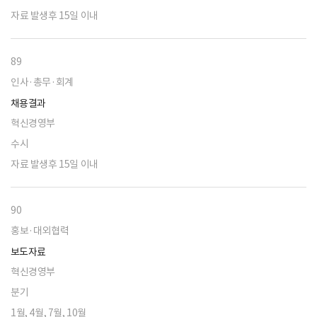
자료 발생후 15일 이내
89
인사·총무·회계
채용결과
혁신경영부
수시
자료 발생후 15일 이내
90
홍보·대외협력
보도자료
혁신경영부
분기
1월, 4월, 7월, 10월