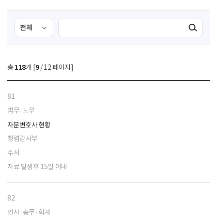
검
검
검색실행
색
색
조
영
건
역
총
118
개 [
9
/ 12 페이지]
선
택
81
법무·노무
자문변호사 현황
청렴감사부
수시
자료 발생후 15일 이내
82
인사·총무·회계