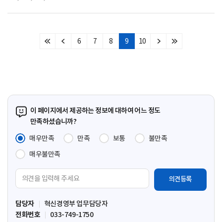
6
7
8
9
10
처
이
다
마
음
전
음
지
페
페
페
막
이
이
이
페
지
지
지
이
지
이 페이지에서 제공하는 정보에 대하여 어느 정도
만족하셨습니까?
매우만족
만족
보통
불만족
매우불만족
의
견
입
담당자
혁신경영부 업무담당자
력
전화번호
033-749-1750