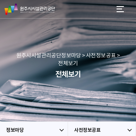
원
스
본문 바로가기
메뉴 바로가기
주
킵
시
네
시
비
설
게
관
이
리
션
공
원주시시설관리공단정보마당 > 사전정보공표 >
단
전체보기
전체보기
정보마당
사전정보공표