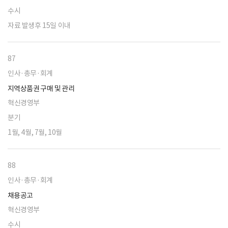
수시
자료 발생후 15일 이내
87
인사·총무·회계
지역상품권 구매 및 관리
혁신경영부
분기
1월, 4월, 7월, 10월
88
인사·총무·회계
채용공고
혁신경영부
수시