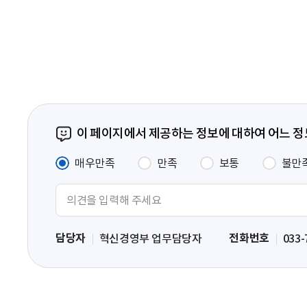
음
페
이
지
이 페이지에서 제공하는 정보에 대하여 어느 
매우만족
만족
보통
불만
의
견
입
담당자
전화번호
혁신경영부 업무담당자
033-
력
영
역