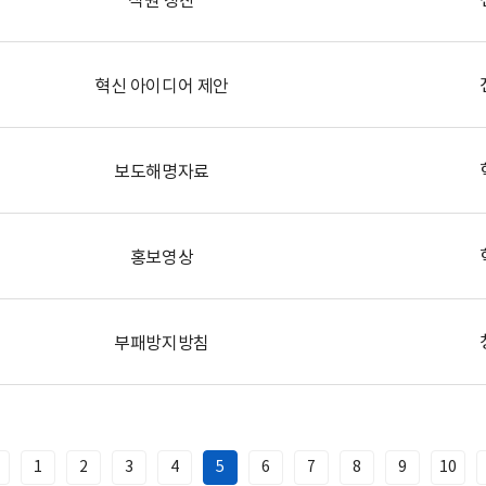
혁신 아이디어 제안
보도해명자료
홍보영상
부패방지방침
1
2
3
4
5
6
7
8
9
10
이