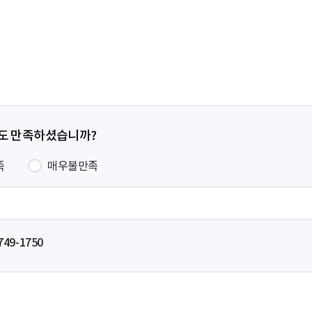
전
페
이
지
정도 만족하셨습니까?
족
매우불만족
749-1750