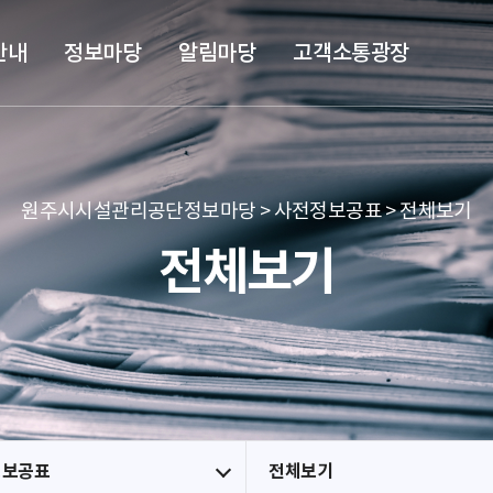
본문 바로가기
메뉴 바로가기
안내
정보마당
알림마당
고객소통광장
원주시시설관리공단정보마당 > 사전정보공표 > 전체보기
전체보기
정보공표
전체보기