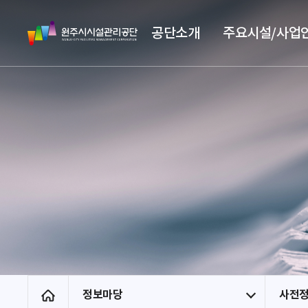
스
원
킵
공단소개
주요시설/사업
주
네
시
비
시
게
설
이
관
션
리
공
단
정보마당
사전
홈