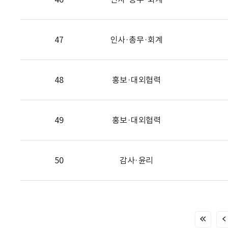
47
인사·총무·회계
48
홍보·대외협력
49
홍보·대외협력
50
감사·윤리
처