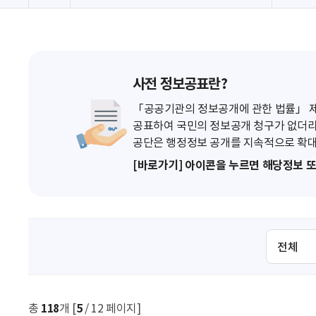
사전 정보공표란?
「공공기관의 정보공개에 관한 법률」 제7
공표하여 국민의 정보공개 청구가 없더라
공단은 행정정보 공개를 지속적으로 확대
[바로가기] 아이콘을 누르면 해당정보 
검
색
조
건
선
총
118
개 [
5
/ 12 페이지]