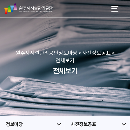
원
스
본문 바로가기
메뉴 바로가기
주
킵
시
네
시
비
설
게
관
이
리
션
공
원주시시설관리공단정보마당 > 사전정보공표 >
단
전체보기
전체보기
정보마당
사전정보공표