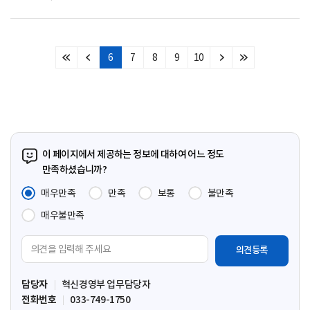
6
7
8
9
10
처
이
다
마
음
전
음
지
페
페
페
막
이
이
이
페
지
지
지
이
지
이 페이지에서 제공하는 정보에 대하여 어느 정도
만족하셨습니까?
매우만족
만족
보통
불만족
매우불만족
의
견
입
담당자
혁신경영부 업무담당자
력
전화번호
033-749-1750