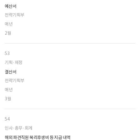
예산서
전략기획부
매년
2월
53
기획·재정
결산서
전략기획부
매년
3월
54
인사·총무·회계
해외 파견직원 복리후생비 등 지급 내역