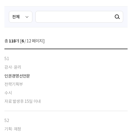
검
검
검색실행
색
색
조
영
건
역
총
118
개 [
6
/ 12 페이지]
선
택
51
감사·윤리
인권경영선언문
전략기획부
수시
자료 발생후 15일 이내
52
기획·재정