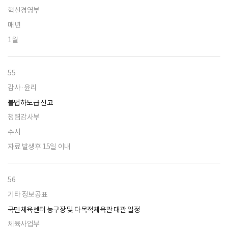
혁신경영부
매년
1월
55
감사·윤리
불법하도급 신고
청렴감사부
수시
자료 발생후 15일 이내
56
기타 정보공표
국민체육센터 농구장 및 다목적체육관 대관 일정
체육사업부