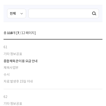
검
검
검색실행
색
색
조
영
건
역
총
118
개 [
7
/ 12 페이지]
선
택
61
기타 정보공표
종합체육관 이용 요금 안내
체육사업부
수시
자료 발생후 15일 이내
62
기타 정보공표