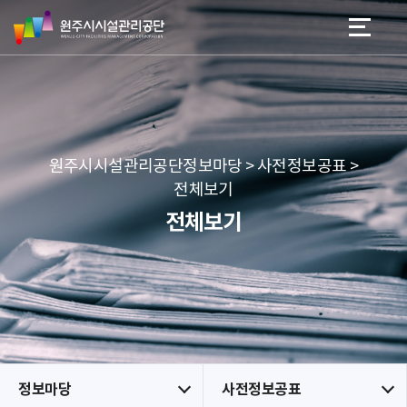
원
스
본문 바로가기
메뉴 바로가기
주
킵
시
네
시
비
설
게
관
이
리
션
공
원주시시설관리공단정보마당 > 사전정보공표 >
단
전체보기
전체보기
정보마당
사전정보공표