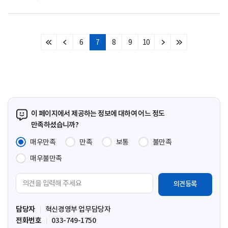
6
7
8
9
10
처
이
다
마
음
전
음
지
페
페
페
막
이
이
이
페
지
지
지
이
지
이 페이지에서 제공하는 정보에 대하여 어느 정도
만족하셨습니까?
매우만족
만족
보통
불만족
매우불만족
의
견
입
담당자
혁신경영부 업무담당자
력
전화번호
033-749-1750