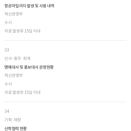
항공마일리지 발생 및 사용 내역
혁신경영부
수시
자료 발생후 15일 이내
33
인사·총무·회계
명예대사 및 홍보대사 운영현황
혁신경영부
수시
자료 발생후 15일 이내
34
기획·재정
산학협력 현황