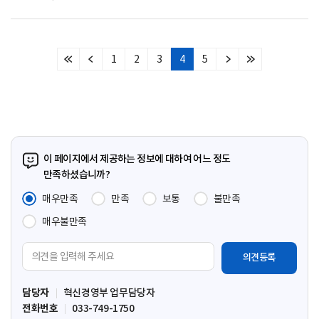
1
2
3
4
5
처
이
다
마
음
전
음
지
페
페
페
막
이
이
이
페
지
지
지
이
지
이 페이지에서 제공하는 정보에 대하여 어느 정도
만족하셨습니까?
매우만족
만족
보통
불만족
매우불만족
의
견
입
담당자
혁신경영부 업무담당자
력
전화번호
033-749-1750