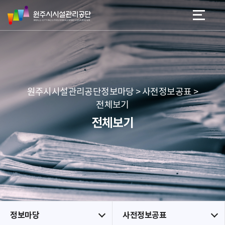
원
스
본문 바로가기
메뉴 바로가기
주
킵
시
네
시
비
설
게
관
이
리
션
공
원주시시설관리공단정보마당 > 사전정보공표 >
단
전체보기
전체보기
정보마당
사전정보공표