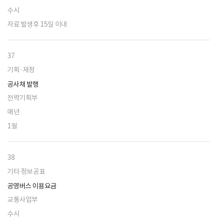
수시
자료 발생후 15일 이내
37
기획·재정
공사채 발행
전략기획부
매년
1월
38
기타 정보공표
공영버스 이용요금
교통사업부
수시