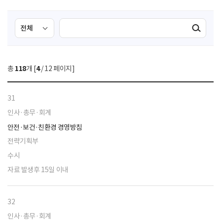
검
검
검색실행
색
색
조
영
건
역
총
118
개 [
4
/ 12 페이지]
선
택
31
인사·총무·회계
안전·보건·친환경 경영방침
전략기획부
수시
자료 발생후 15일 이내
32
인사·총무·회계