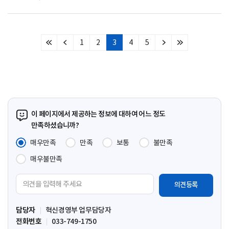
1
2
3
4
5
처
이
다
마
음
전
음
지
페
페
페
막
이
이
이
페
지
지
지
이
지
이 페이지에서 제공하는 정보에 대하여 어느 정도
만족하셨습니까?
매우만족
만족
보통
불만족
매우불만족
의
견
입
담당자
혁신경영부 업무담당자
력
전화번호
033-749-1750