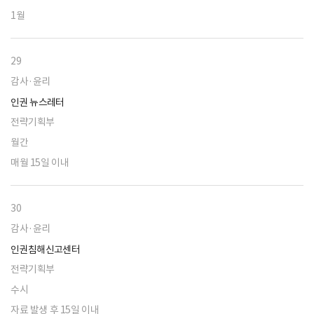
1월
29
감사·윤리
인권 뉴스레터
전략기획부
월간
매월 15일 이내
30
감사·윤리
인권침해신고센터
전략기획부
수시
자료 발생 후 15일 이내