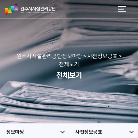
원
스
본문 바로가기
메뉴 바로가기
주
킵
시
네
시
비
설
게
관
이
리
션
공
원주시시설관리공단정보마당 > 사전정보공표 >
단
전체보기
전체보기
정보마당
사전정보공표