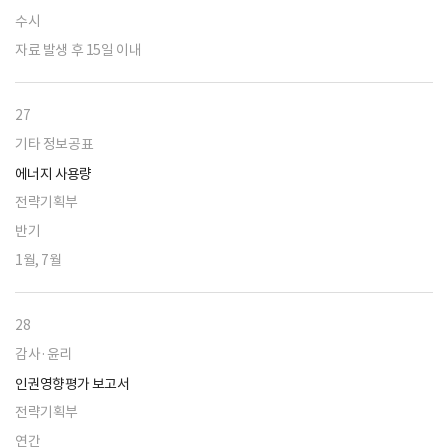
수시
자료 발생 후 15일 이내
27
기타 정보공표
에너지 사용량
전략기획부
반기
1월, 7월
28
감사·윤리
인권영향평가 보고서
전략기획부
연간