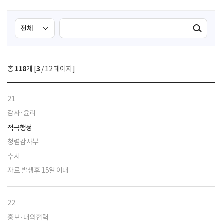
검
검
검색실행
색
색
조
영
건
역
총
118
개 [
3
/ 12 페이지]
선
택
21
감사·윤리
적극행정
청렴감사부
수시
자료 발생후 15일 이내
22
홍보·대외협력