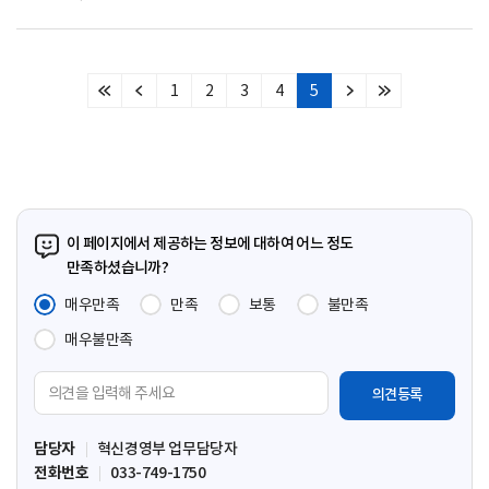
1
2
3
4
5
처
이
다
마
음
전
음
지
페
페
페
막
이
이
이
페
지
지
지
이
지
이 페이지에서 제공하는 정보에 대하여 어느 정도
만족하셨습니까?
매우만족
만족
보통
불만족
매우불만족
의
견
입
담당자
혁신경영부 업무담당자
력
전화번호
033-749-1750