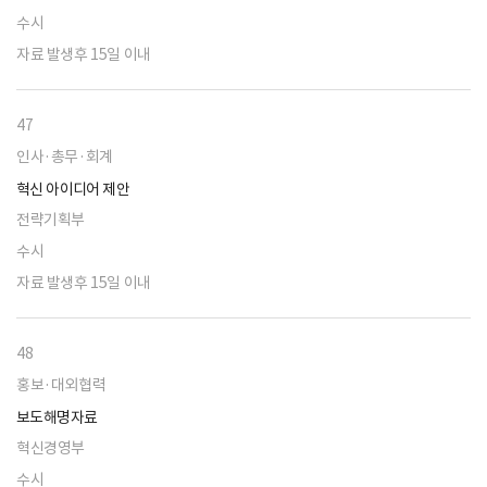
수시
자료 발생후 15일 이내
47
인사·총무·회계
혁신 아이디어 제안
전략기획부
수시
자료 발생후 15일 이내
48
홍보·대외협력
보도해명자료
혁신경영부
수시