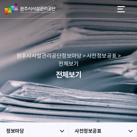
원
스
본문 바로가기
메뉴 바로가기
주
킵
시
네
시
비
설
게
관
이
리
션
공
원주시시설관리공단정보마당 > 사전정보공표 >
단
전체보기
전체보기
정보마당
사전정보공표