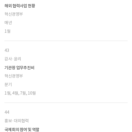
해외 협력사업 현황
혁신경영부
매년
1월
43
감사·윤리
기관장 업무추진비
혁신경영부
분기
1월, 4월, 7월, 10월
44
홍보·대외협력
국제회의 참여 및 역할