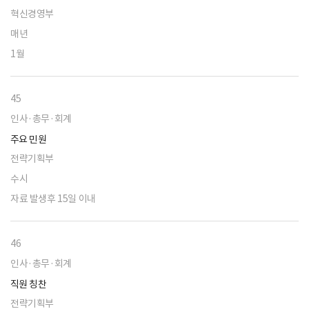
혁신경영부
매년
1월
45
인사·총무·회계
주요 민원
전략기획부
수시
자료 발생후 15일 이내
46
인사·총무·회계
직원 칭찬
전략기획부