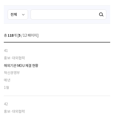
검
검
검색실행
색
색
조
영
건
역
총
118
개 [
5
/ 12 페이지]
선
택
41
홍보·대외협력
해외기관 MOU 체결 현황
혁신경영부
매년
1월
42
홍보·대외협력