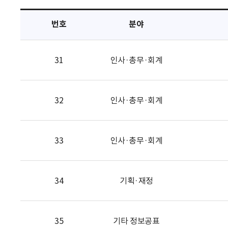
택
번호
분야
31
인사·총무·회계
32
인사·총무·회계
33
인사·총무·회계
34
기획·재정
35
기타 정보공표