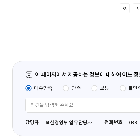
처
음
페
이
지
이 페이지에서 제공하는 정보에 대하여 어느 
매우만족
만족
보통
불만
의
견
입
담당자
전화번호
혁신경영부 업무담당자
033-
력
영
역