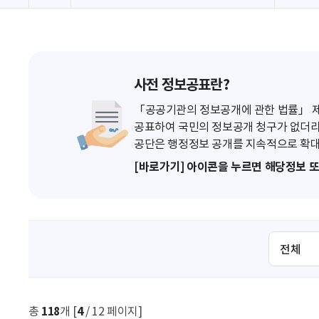
사전 정보공표란?
「공공기관의 정보공개에 관한 법률」 제7
공표하여 국민의 정보공개 청구가 없더라
공단은 행정정보 공개를 지속적으로 확대
[바로가기] 아이콘을 누르면 해당정보 
검
색
조
건
선
총
118
개 [
4
/ 12 페이지]