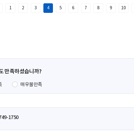
1
2
3
4
5
6
7
8
9
10
이
전
페
이
지
정도 만족하셨습니까?
족
매우불만족
749-1750