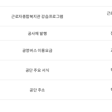
근
근로자종합복지관 강습프로그램
공사채 발행
공영버스 이용요금
공단 주요 서식
공단 주소