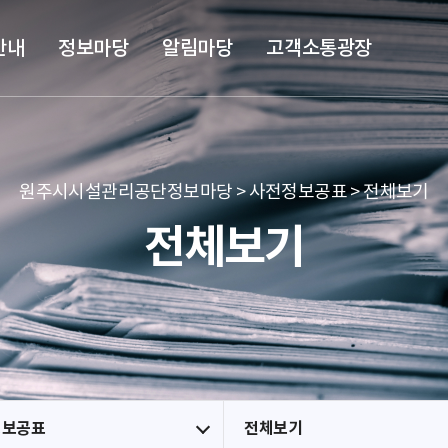
본문 바로가기
메뉴 바로가기
안내
정보마당
알림마당
고객소통광장
원주시시설관리공단정보마당 > 사전정보공표 > 전체보기
전체보기
정보공표
전체보기