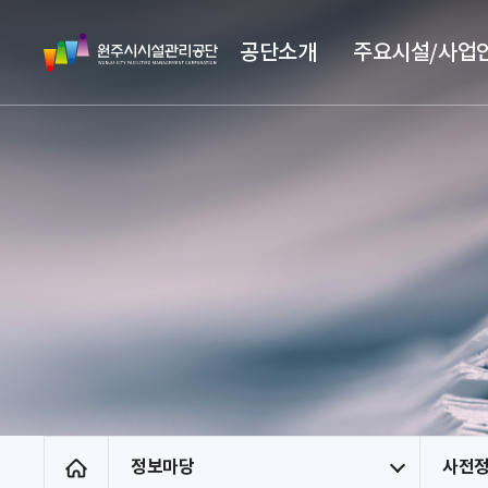
스
원
킵
공단소개
주요시설/사업
주
네
시
비
시
게
설
이
관
션
리
공
단
정보마당
사전
홈