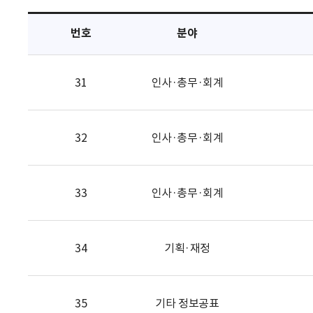
택
번호
분야
31
인사·총무·회계
32
인사·총무·회계
33
인사·총무·회계
34
기획·재정
35
기타 정보공표