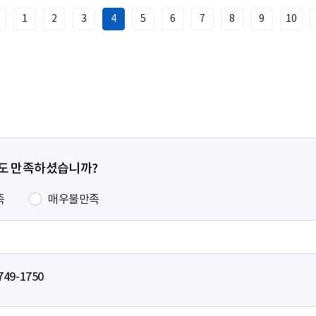
1
2
3
4
5
6
7
8
9
10
이
전
페
이
지
정도 만족하셨습니까?
족
매우불만족
749-1750