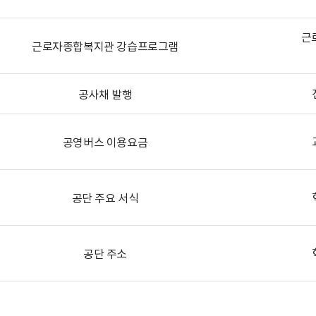
근
근로자종합복지관 강습프로그램
공사채 발행
공영버스 이용요금
공단 주요 서식
공단 주소