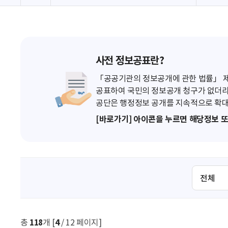
사전 정보공표란?
「공공기관의 정보공개에 관한 법률」 제7
공표하여 국민의 정보공개 청구가 없더라
공단은 행정정보 공개를 지속적으로 확대
[바로가기] 아이콘을 누르면 해당정보 
검
색
조
건
선
총
118
개 [
4
/ 12 페이지]