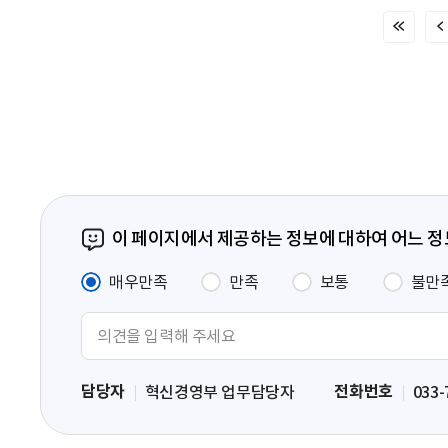
처
음
페
이
지
이 페이지에서 제공하는 정보에 대하여 어느 
매우만족
만족
보통
불만
의
견
입
담당자
전화번호
혁신경영부 업무담당자
033-
력
영
역