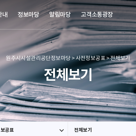
본문 바로가기
메뉴 바로가기
안내
정보마당
알림마당
고객소통광장
원주시시설관리공단정보마당 > 사전정보공표 > 전체보기
전체보기
정보공표
전체보기