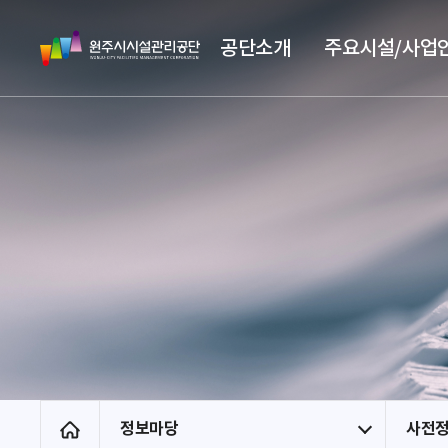
스
원
킵
공단소개
주요시설/사업
주
네
시
비
시
게
설
이
관
션
리
공
단
정보마당
사전
홈