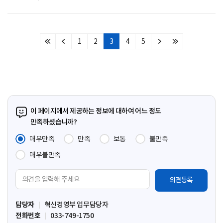
1
2
3
4
5
처
이
다
마
음
전
음
지
페
페
페
막
이
이
이
페
지
지
지
이
지
이 페이지에서 제공하는 정보에 대하여 어느 정도
만족하셨습니까?
매우만족
만족
보통
불만족
매우불만족
의
견
입
담당자
혁신경영부 업무담당자
력
전화번호
033-749-1750