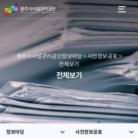
원
스
본문 바로가기
메뉴 바로가기
주
킵
시
네
시
비
설
게
관
이
리
션
공
원주시시설관리공단정보마당 > 사전정보공표 >
단
전체보기
전체보기
정보마당
사전정보공표