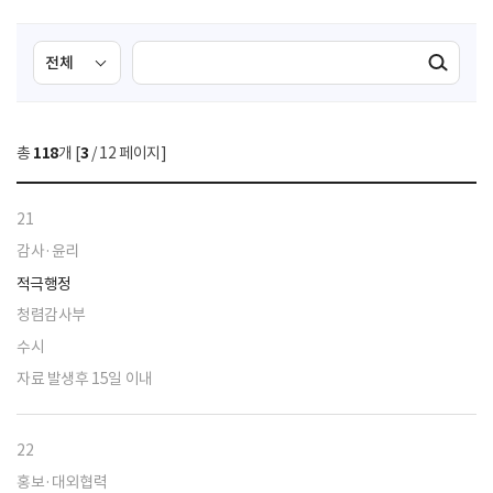
검
검
검색실행
색
색
조
영
건
역
총
118
개 [
3
/ 12 페이지]
선
택
21
감사·윤리
적극행정
청렴감사부
수시
자료 발생후 15일 이내
22
홍보·대외협력