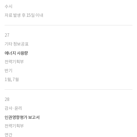
수시
자료 발생 후 15일 이내
27
기타 정보공표
에너지 사용량
전략기획부
반기
1월, 7월
28
감사·윤리
인권영향평가 보고서
전략기획부
연간