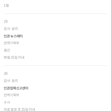
1월
29
감사·윤리
인권 뉴스레터
전략기획부
월간
매월 15일 이내
30
감사·윤리
인권침해신고센터
전략기획부
수시
자료 발생 후 15일 이내