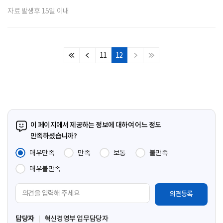
자료 발생후 15일 이내
11
12
처
이
다
마
음
전
음
지
페
페
페
막
이
이
이
페
지
지
지
이
지
이 페이지에서 제공하는 정보에 대하여 어느 정도
만족하셨습니까?
매우만족
만족
보통
불만족
매우불만족
의
견
입
담당자
혁신경영부 업무담당자