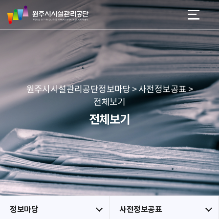
원
스
본문 바로가기
메뉴 바로가기
주
킵
시
네
시
비
설
게
관
이
리
션
공
원주시시설관리공단정보마당 > 사전정보공표 >
단
전체보기
전체보기
정보마당
사전정보공표