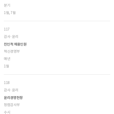
분기
1월, 7월
117
감사·윤리
친인척 채용인원
혁신경영부
매년
1월
118
감사·윤리
윤리경영헌장
청렴감사부
수시