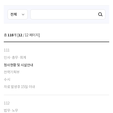
검
검
검색실행
색
색
조
영
건
역
총
118
개 [
12
/ 12 페이지]
선
택
111
인사·총무·회계
청사현황 및 시설안내
전략기획부
수시
자료 발생후 15일 이내
112
법무·노무