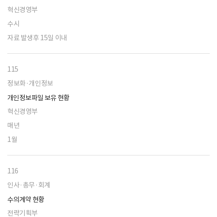
혁신경영부
수시
자료 발생후 15일 이내
115
정보화·개인정보
개인정보파일 보유 현황
혁신경영부
매년
1월
116
인사·총무·회계
수의계약 현황
전략기획부