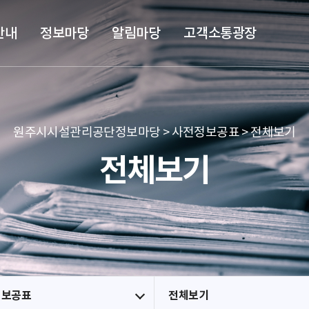
본문 바로가기
메뉴 바로가기
안내
정보마당
알림마당
고객소통광장
원주시시설관리공단정보마당 > 사전정보공표 > 전체보기
전체보기
정보공표
전체보기