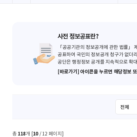
사전 정보공표란?
「공공기관의 정보공개에 관한 법률」 제7
공표하여 국민의 정보공개 청구가 없더라
공단은 행정정보 공개를 지속적으로 확대
[바로가기] 아이콘을 누르면 해당정보 
검
색
조
건
선
총
118
개 [
10
/ 12 페이지]