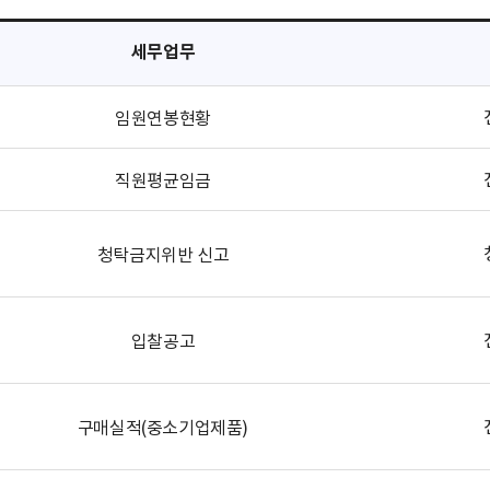
세무업무
임원연봉현황
직원평균임금
청탁금지위반 신고
입찰공고
구매실적(중소기업제품)