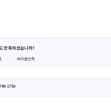
전
페
이
지
정도 만족하셨습니까?
족
매우불만족
749-1750