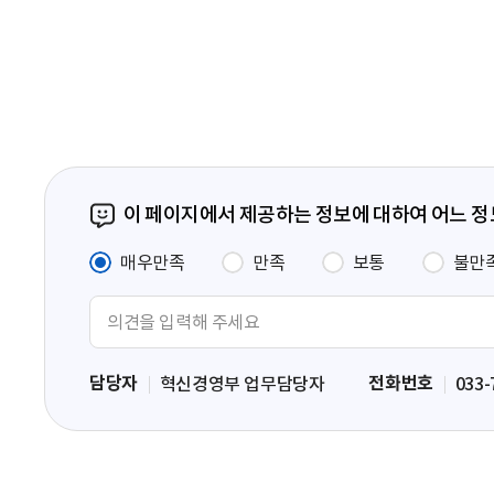
음
페
이
지
이 페이지에서 제공하는 정보에 대하여 어느 
매우만족
만족
보통
불만
의
견
입
담당자
전화번호
혁신경영부 업무담당자
033-
력
영
역