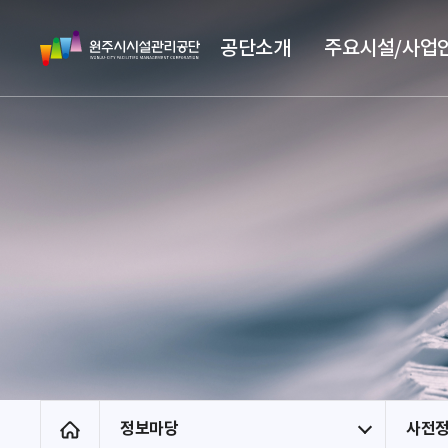
스
원
킵
공단소개
주요시설/사업
주
네
시
비
시
게
설
이
관
션
리
공
단
정보마당
사전
홈