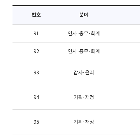
택
번호
분야
91
인사·총무·회계
92
인사·총무·회계
93
감사·윤리
94
기획·재정
95
기획·재정