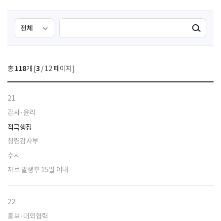
검
검
검색실행
색
색
조
영
건
역
총
118
개 [
3
/ 12 페이지]
선
택
21
감사·윤리
적극행정
청렴감사부
수시
자료 발생후 15일 이내
22
홍보·대외협력