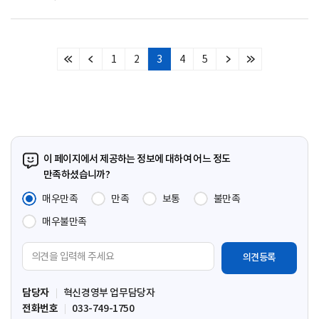
1
2
3
4
5
처
이
다
마
음
전
음
지
페
페
페
막
이
이
이
페
지
지
지
이
지
이 페이지에서 제공하는 정보에 대하여 어느 정도
만족하셨습니까?
매우만족
만족
보통
불만족
매우불만족
의
견
입
담당자
혁신경영부 업무담당자
력
전화번호
033-749-1750