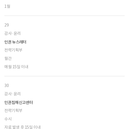
1월
29
감사·윤리
인권 뉴스레터
전략기획부
월간
매월 15일 이내
30
감사·윤리
인권침해신고센터
전략기획부
수시
자료 발생 후 15일 이내