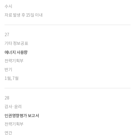
수시
자료 발생 후 15일 이내
27
기타 정보공표
에너지 사용량
전략기획부
반기
1월, 7월
28
감사·윤리
인권영향평가 보고서
전략기획부
연간