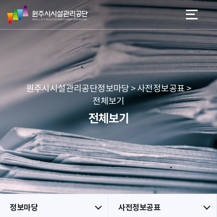
원
스
본문 바로가기
메뉴 바로가기
주
킵
시
네
시
비
설
게
관
이
리
션
공
원주시시설관리공단정보마당 > 사전정보공표 >
단
전체보기
전체보기
정보마당
사전정보공표