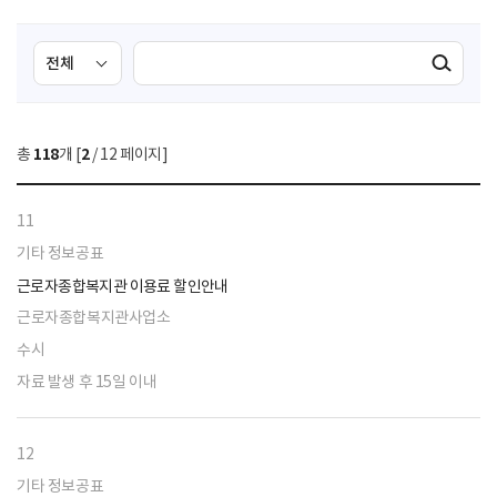
검
검
검색실행
색
색
조
영
건
역
총
118
개 [
2
/ 12 페이지]
선
택
11
기타 정보공표
근로자종합복지관 이용료 할인안내
근로자종합복지관사업소
수시
자료 발생 후 15일 이내
12
기타 정보공표