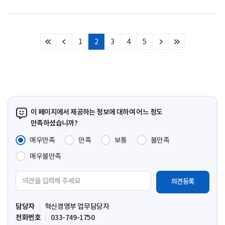
1
2
3
4
5
처
이
다
마
음
전
음
지
페
페
페
막
이
이
이
페
지
지
지
이
지
이 페이지에서 제공하는 정보에 대하여 어느 정도
만족하셨습니까?
매우만족
만족
보통
불만족
매우불만족
의
견
입
담당자
혁신경영부 업무담당자
력
전화번호
033-749-1750