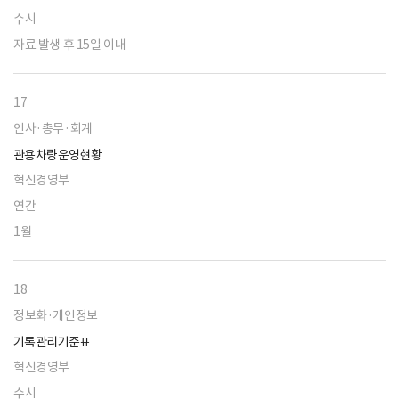
수시
자료 발생 후 15일 이내
17
인사·총무·회계
관용차량운영현황
혁신경영부
연간
1월
18
정보화·개인정보
기록관리기준표
혁신경영부
수시