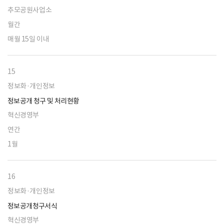
추모공원사업소
월간
매월 15일 이내
15
정보화·개인정보
정보공개 청구 및 처리현황
혁신경영부
연간
1월
16
정보화·개인정보
정보공개청구서식
혁신경영부