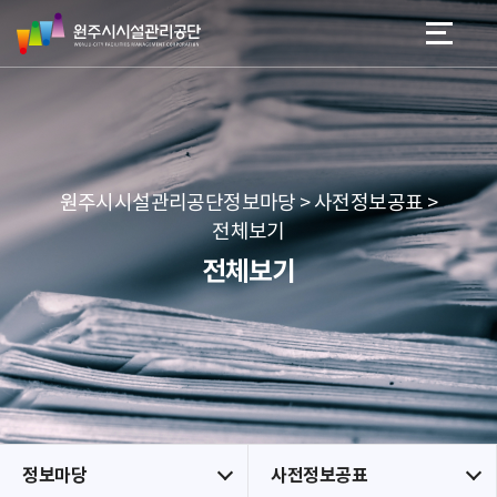
원
스
본문 바로가기
메뉴 바로가기
주
킵
시
네
시
비
설
게
관
이
리
션
공
원주시시설관리공단정보마당 > 사전정보공표 >
단
전체보기
전체보기
정보마당
사전정보공표