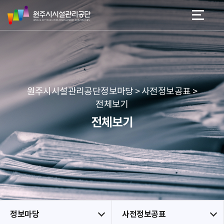
원
스
본문 바로가기
메뉴 바로가기
주
킵
시
네
시
비
설
게
관
이
리
션
공
원주시시설관리공단정보마당 > 사전정보공표 >
단
전체보기
전체보기
정보마당
사전정보공표