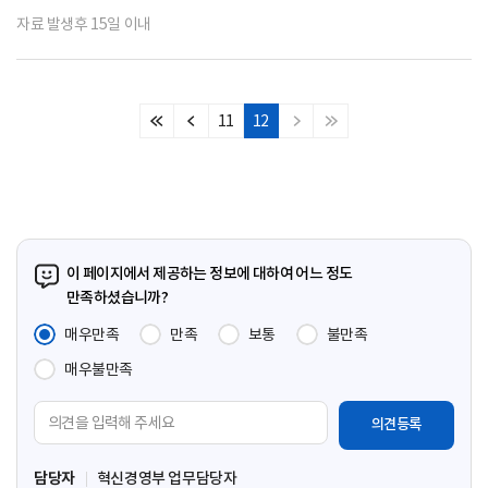
자료 발생후 15일 이내
11
12
처
이
다
마
음
전
음
지
페
페
페
막
이
이
이
페
지
지
지
이
지
이 페이지에서 제공하는 정보에 대하여 어느 정도
만족하셨습니까?
매우만족
만족
보통
불만족
매우불만족
의
견
입
담당자
혁신경영부 업무담당자