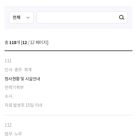
검
검
검색실행
색
색
조
영
건
역
총
118
개 [
12
/ 12 페이지]
선
택
111
인사·총무·회계
청사현황 및 시설안내
전략기획부
수시
자료 발생후 15일 이내
112
법무·노무