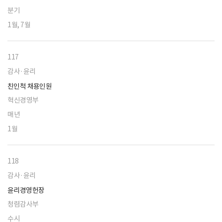
분기
1월, 7월
117
감사·윤리
친인척 채용인원
혁신경영부
매년
1월
118
감사·윤리
윤리경영헌장
청렴감사부
수시