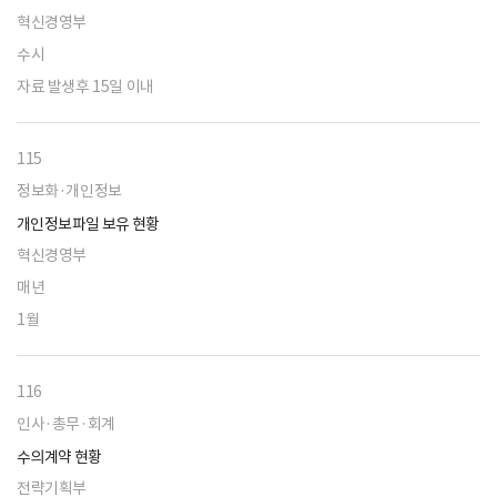
혁신경영부
수시
자료 발생후 15일 이내
115
정보화·개인정보
개인정보파일 보유 현황
혁신경영부
매년
1월
116
인사·총무·회계
수의계약 현황
전략기획부