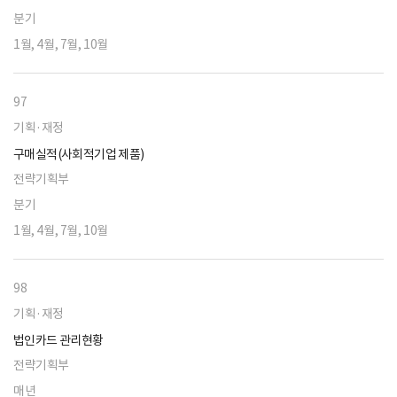
분기
1월, 4월, 7월, 10월
97
기획·재정
구매실적(사회적기업 제품)
전략기획부
분기
1월, 4월, 7월, 10월
98
기획·재정
법인카드 관리현황
전략기획부
매년