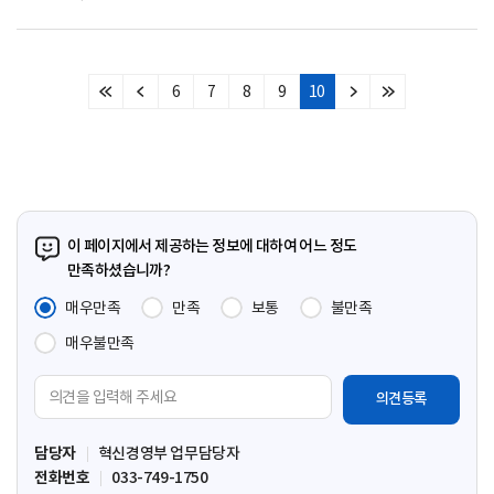
6
7
8
9
10
처
이
다
마
음
전
음
지
페
페
페
막
이
이
이
페
지
지
지
이
지
이 페이지에서 제공하는 정보에 대하여 어느 정도
만족하셨습니까?
매우만족
만족
보통
불만족
매우불만족
의
견
입
담당자
혁신경영부 업무담당자
력
전화번호
033-749-1750