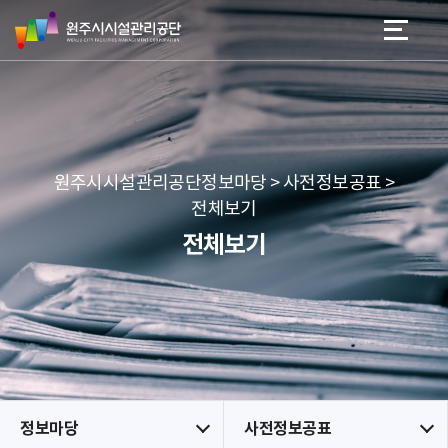
원
스
본문 바로가기
메뉴 바로가기
주
킵
시
네
시
비
설
게
관
이
리
션
공
원주시시설관리공단정보마당 > 사전정보공표 >
단
전체보기
전체보기
정보마당
사전정보공표