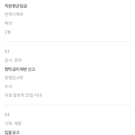
직원평균임금
전략기획부
매년
1월
93
감사·윤리
청탁금지위반 신고
청렴감사부
수시
자료 발생후 15일 이내
94
기획·재정
입찰공고