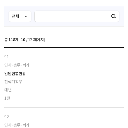
검
검
검색실행
색
색
조
영
건
역
총
118
개 [
10
/ 12 페이지]
선
택
91
인사·총무·회계
임원연봉현황
전략기획부
매년
1월
92
인사·총무·회계