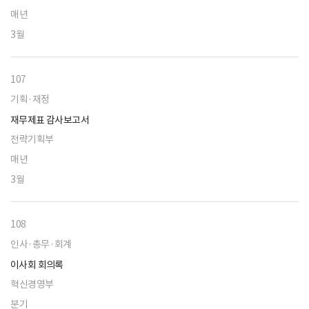
매년
3월
107
기획·재정
재무제표 감사보고서
전략기획부
매년
3월
108
인사·총무·회계
이사회 회의록
혁신경영부
분기