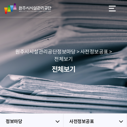
원
스
본문 바로가기
메뉴 바로가기
주
킵
시
네
시
비
설
게
관
이
리
션
공
원주시시설관리공단정보마당 > 사전정보공표 >
단
전체보기
전체보기
정보마당
사전정보공표