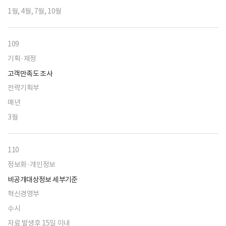
1월, 4월, 7월, 10월
109
기획·재정
고객만족도 조사
전략기획부
매년
3월
110
정보화·개인정보
비공개대상정보 세부기준
혁신경영부
수시
자료 발생후 15일 이내