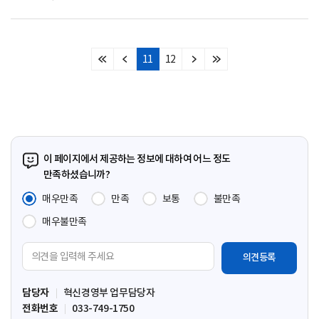
11
12
처
이
다
마
음
전
음
지
페
페
페
막
이
이
이
페
지
지
지
이
지
이 페이지에서 제공하는 정보에 대하여 어느 정도
만족하셨습니까?
매우만족
만족
보통
불만족
매우불만족
의
견
입
담당자
혁신경영부 업무담당자
력
전화번호
033-749-1750