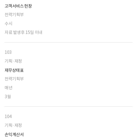
고객서비스 헌장
전략기획부
수시
자료 발생후 15일 이내
103
기획·재정
재무상태표
전략기획부
매년
3월
104
기획·재정
손익계산서