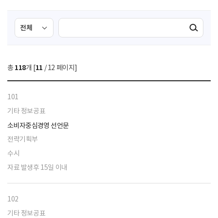
검
검
검색실행
색
색
조
영
건
역
총
118
개 [
11
/ 12 페이지]
선
택
101
기타 정보공표
소비자중심경영 선언문
전략기획부
수시
자료 발생후 15일 이내
102
기타 정보공표