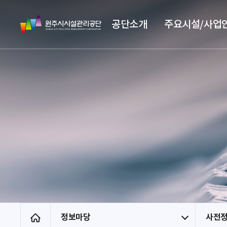
스
원
킵
공단소개
주요시설/사업
주
네
시
비
시
게
설
이
관
션
리
공
단
정보마당
사전
홈