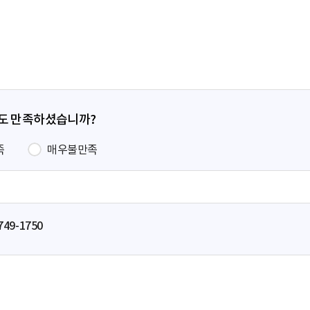
페
이
지
정도 만족하셨습니까?
족
매우불만족
749-1750