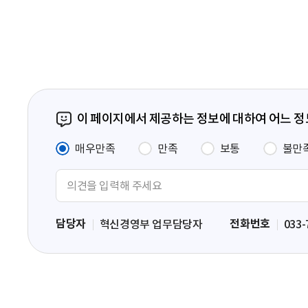
페
이
지
이 페이지에서 제공하는 정보에 대하여 어느 
매우만족
만족
보통
불만
의
견
입
담당자
전화번호
혁신경영부 업무담당자
033-
력
영
역