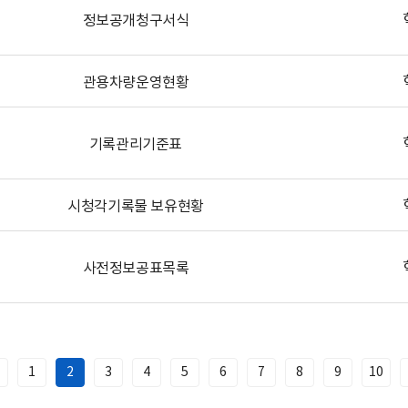
정보공개청구서식
관용차량운영현황
기록관리기준표
시청각기록물 보유현황
사전정보공표목록
1
2
3
4
5
6
7
8
9
10
이
전