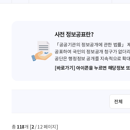
사전 정보공표란?
「공공기관의 정보공개에 관한 법률」 제7
공표하여 국민의 정보공개 청구가 없더라
공단은 행정정보 공개를 지속적으로 확대
[바로가기] 아이콘을 누르면 해당정보 
검
색
조
건
선
총
118
개 [
2
/ 12 페이지]