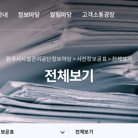
본문 바로가기
메뉴 바로가기
안내
정보마당
알림마당
고객소통광장
원주시시설관리공단정보마당 > 사전정보공표 > 전체보기
전체보기
정보공표
전체보기