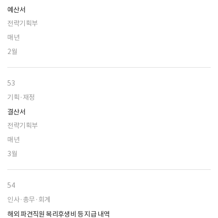
예산서
전략기획부
매년
2월
53
기획·재정
결산서
전략기획부
매년
3월
54
인사·총무·회계
해외 파견직원 복리후생비 등 지급 내역