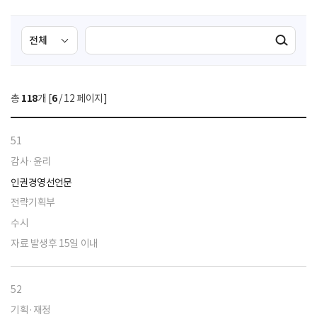
검
검
검색실행
색
색
조
영
건
역
총
118
개 [
6
/ 12 페이지]
선
택
51
감사·윤리
인권경영선언문
전략기획부
수시
자료 발생후 15일 이내
52
기획·재정