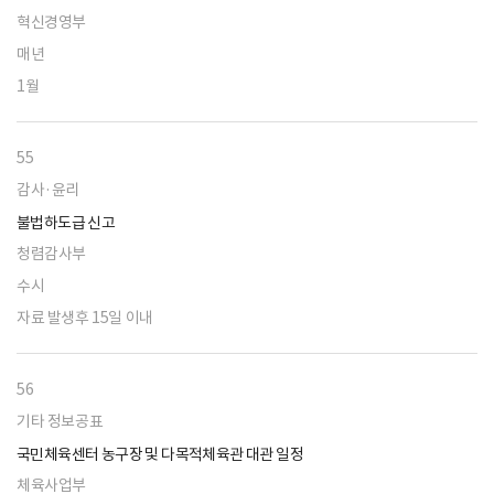
혁신경영부
매년
1월
55
감사·윤리
불법하도급 신고
청렴감사부
수시
자료 발생후 15일 이내
56
기타 정보공표
국민체육센터 농구장 및 다목적체육관 대관 일정
체육사업부