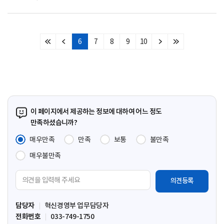
6
7
8
9
10
처
이
다
마
음
전
음
지
페
페
페
막
이
이
이
페
지
지
지
이
지
이 페이지에서 제공하는 정보에 대하여 어느 정도
만족하셨습니까?
매우만족
만족
보통
불만족
매우불만족
의
견
입
담당자
혁신경영부 업무담당자
력
전화번호
033-749-1750