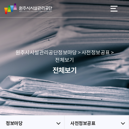
원
스
본문 바로가기
메뉴 바로가기
주
킵
시
네
시
비
설
게
관
이
리
션
공
원주시시설관리공단정보마당 > 사전정보공표 >
단
전체보기
전체보기
정보마당
사전정보공표