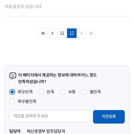
자료 발생후 15일 이내
11
12
처
이
다
마
음
전
음
지
페
페
페
막
이
이
이
페
지
지
지
이
지
이 페이지에서 제공하는 정보에 대하여 어느 정도
만족하셨습니까?
매우만족
만족
보통
불만족
매우불만족
의
견
입
담당자
혁신경영부 업무담당자