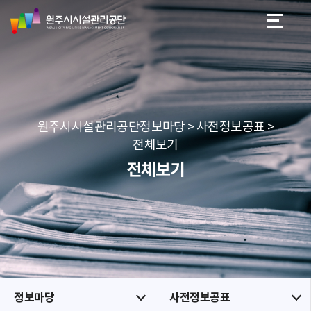
원
스
본문 바로가기
메뉴 바로가기
주
킵
시
네
시
비
설
게
관
이
리
션
공
원주시시설관리공단정보마당 > 사전정보공표 >
단
전체보기
전체보기
정보마당
사전정보공표