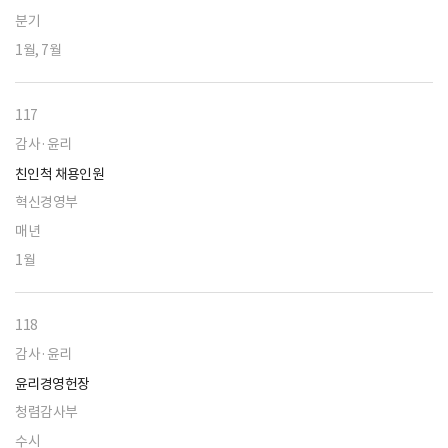
분기
1월, 7월
117
감사·윤리
친인척 채용인원
혁신경영부
매년
1월
118
감사·윤리
윤리경영헌장
청렴감사부
수시