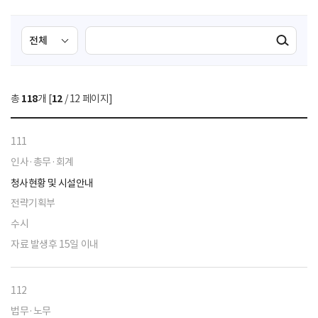
검
검
검색실행
색
색
조
영
건
역
총
118
개 [
12
/ 12 페이지]
선
택
111
인사·총무·회계
청사현황 및 시설안내
전략기획부
수시
자료 발생후 15일 이내
112
법무·노무