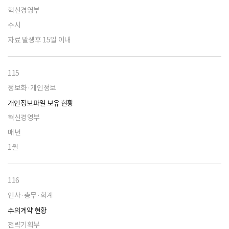
혁신경영부
수시
자료 발생후 15일 이내
115
정보화·개인정보
개인정보파일 보유 현황
혁신경영부
매년
1월
116
인사·총무·회계
수의계약 현황
전략기획부