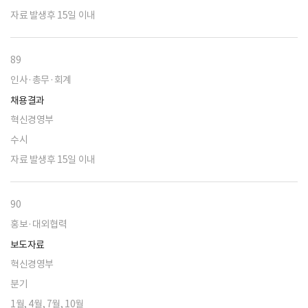
자료 발생후 15일 이내
89
인사·총무·회계
채용결과
혁신경영부
수시
자료 발생후 15일 이내
90
홍보·대외협력
보도자료
혁신경영부
분기
1월, 4월, 7월, 10월