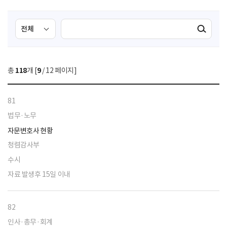
검
검
검색실행
색
색
조
영
건
역
총
118
개 [
9
/ 12 페이지]
선
택
81
법무·노무
자문변호사 현황
청렴감사부
수시
자료 발생후 15일 이내
82
인사·총무·회계