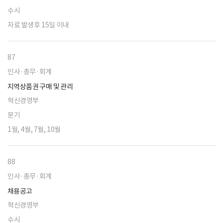
수시
자료 발생후 15일 이내
87
인사·총무·회계
지역상품권 구매 및 관리
혁신경영부
분기
1월, 4월, 7월, 10월
88
인사·총무·회계
채용공고
혁신경영부
수시