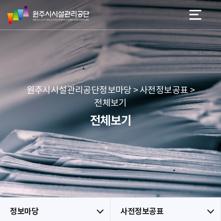
원
스
본문 바로가기
메뉴 바로가기
주
킵
시
네
시
비
설
게
관
이
리
션
공
원주시시설관리공단정보마당 > 사전정보공표 >
단
전체보기
전체보기
정보마당
사전정보공표