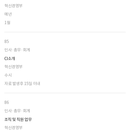
혁신경영부
매년
1월
85
인사·총무·회계
CI소개
혁신경영부
수시
자료 발생후 15일 이내
86
인사·총무·회계
조직 및 직원 업무
혁신경영부