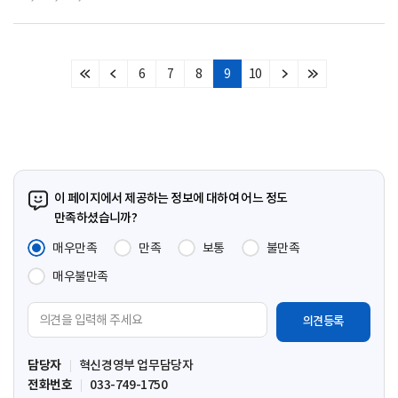
6
7
8
9
10
처
이
다
마
음
전
음
지
페
페
페
막
이
이
이
페
지
지
지
이
지
이 페이지에서 제공하는 정보에 대하여 어느 정도
만족하셨습니까?
매우만족
만족
보통
불만족
매우불만족
의
견
입
담당자
혁신경영부 업무담당자
력
전화번호
033-749-1750