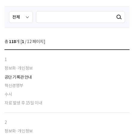
검
검
검색실행
색
색
조
영
건
역
총
118
개 [
1
/ 12 페이지]
선
택
1
정보화·개인정보
공단 기록관 안내
혁신경영부
수시
자료 발생 후 15일 이내
2
정보화·개인정보