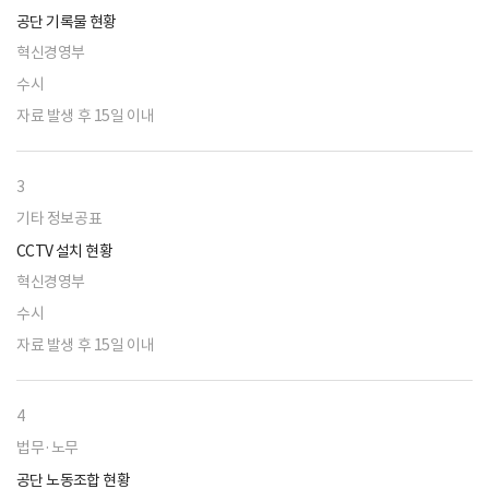
공단 기록물 현황
혁신경영부
수시
자료 발생 후 15일 이내
3
기타 정보공표
CCTV 설치 현황
혁신경영부
수시
자료 발생 후 15일 이내
4
법무·노무
공단 노동조합 현황