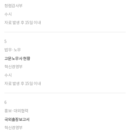
청렴감사부
수시
자료 발생 후 15일 이내
5
법무·노무
고문노무사 현황
혁신경영부
수시
자료 발생 후 15일 이내
6
홍보·대외협력
국외출장보고서
혁신경영부