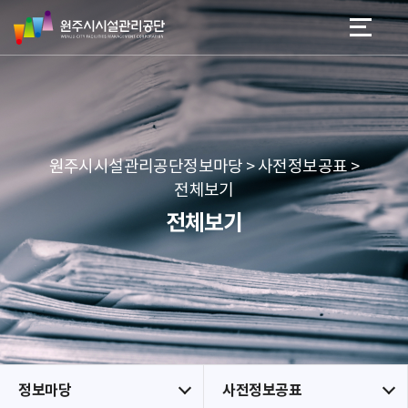
원
스
본문 바로가기
메뉴 바로가기
주
킵
시
네
시
비
설
게
관
이
리
션
공
원주시시설관리공단정보마당 > 사전정보공표 >
단
전체보기
전체보기
정보마당
사전정보공표