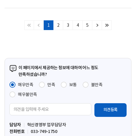
1
2
3
4
5
처
이
다
마
음
전
음
지
페
페
페
막
이
이
이
페
지
지
지
이
지
이 페이지에서 제공하는 정보에 대하여 어느 정도
만족하셨습니까?
매우만족
만족
보통
불만족
매우불만족
의
견
입
담당자
혁신경영부 업무담당자
력
전화번호
033-749-1750