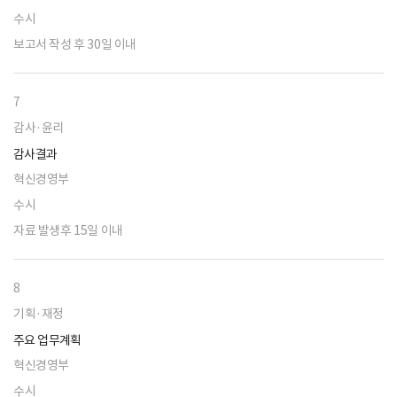
수시
보고서 작성 후 30일 이내
7
감사·윤리
감사결과
혁신경영부
수시
자료 발생후 15일 이내
8
기획·재정
주요 업무계획
혁신경영부
수시