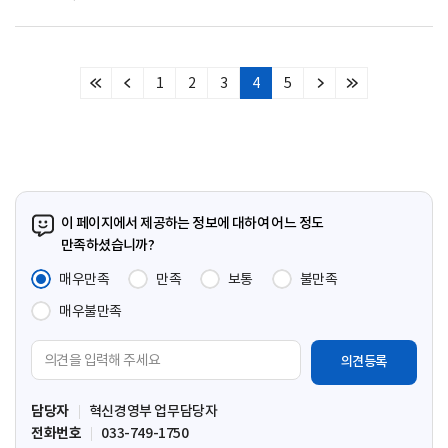
1
2
3
4
5
처
이
다
마
음
전
음
지
페
페
페
막
이
이
이
페
지
지
지
이
지
이 페이지에서 제공하는 정보에 대하여 어느 정도
만족하셨습니까?
매우만족
만족
보통
불만족
매우불만족
의
견
입
담당자
혁신경영부 업무담당자
력
전화번호
033-749-1750