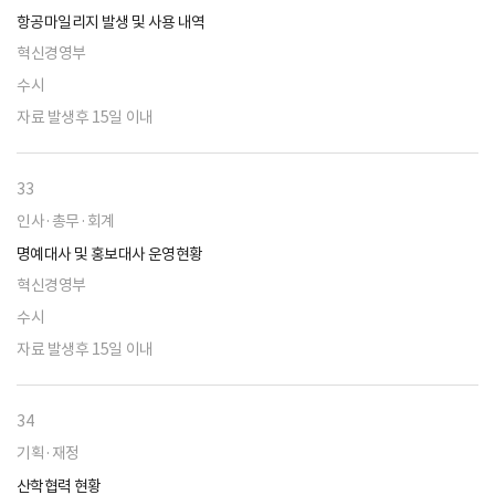
항공마일리지 발생 및 사용 내역
혁신경영부
수시
자료 발생후 15일 이내
33
인사·총무·회계
명예대사 및 홍보대사 운영현황
혁신경영부
수시
자료 발생후 15일 이내
34
기획·재정
산학협력 현황