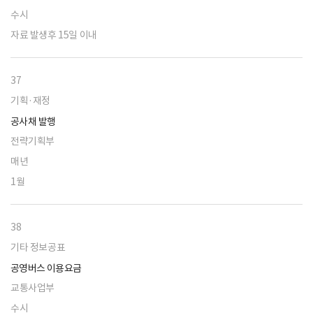
수시
자료 발생후 15일 이내
37
기획·재정
공사채 발행
전략기획부
매년
1월
38
기타 정보공표
공영버스 이용요금
교통사업부
수시