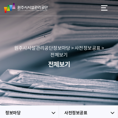
원
스
본문 바로가기
메뉴 바로가기
주
킵
시
네
시
비
설
게
관
이
리
션
공
원주시시설관리공단정보마당 > 사전정보공표 >
단
전체보기
전체보기
정보마당
사전정보공표