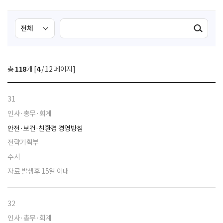
검
검
검색실행
색
색
조
영
건
역
총
118
개 [
4
/ 12 페이지]
선
택
31
인사·총무·회계
안전·보건·친환경 경영방침
전략기획부
수시
자료 발생후 15일 이내
32
인사·총무·회계