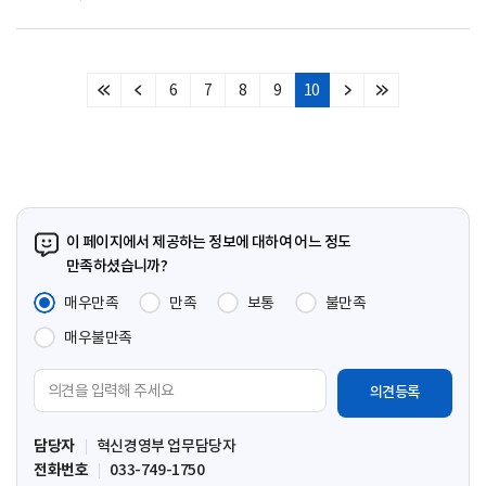
6
7
8
9
10
처
이
다
마
음
전
음
지
페
페
페
막
이
이
이
페
지
지
지
이
지
이 페이지에서 제공하는 정보에 대하여 어느 정도
만족하셨습니까?
매우만족
만족
보통
불만족
매우불만족
의
견
입
담당자
혁신경영부 업무담당자
력
전화번호
033-749-1750