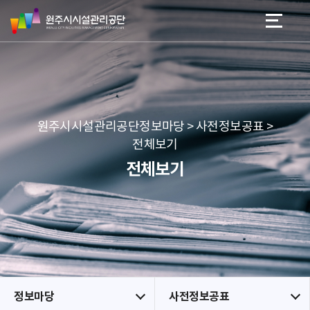
원
스
본문 바로가기
메뉴 바로가기
주
킵
시
네
시
비
설
게
관
이
리
션
공
원주시시설관리공단정보마당 > 사전정보공표 >
단
전체보기
전체보기
정보마당
사전정보공표