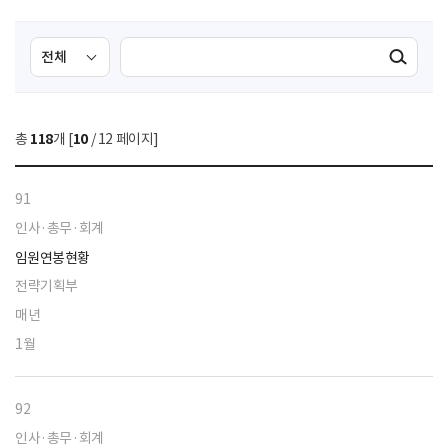
검
검
검색실행
색
색
조
영
건
역
총
118
개 [
10
/ 12 페이지]
선
택
91
인사·총무·회계
임원연봉현황
전략기획부
매년
1월
92
인사·총무·회계