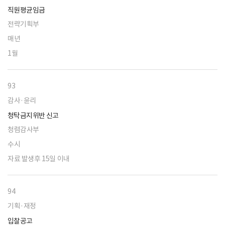
직원평균임금
전략기획부
매년
1월
93
감사·윤리
청탁금지위반 신고
청렴감사부
수시
자료 발생후 15일 이내
94
기획·재정
입찰공고