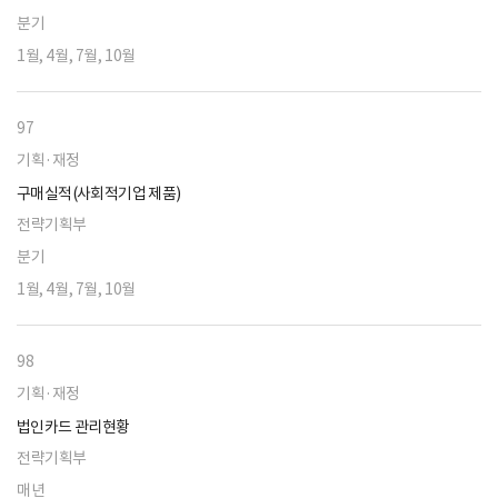
분기
1월, 4월, 7월, 10월
97
기획·재정
구매실적(사회적기업 제품)
전략기획부
분기
1월, 4월, 7월, 10월
98
기획·재정
법인카드 관리현황
전략기획부
매년