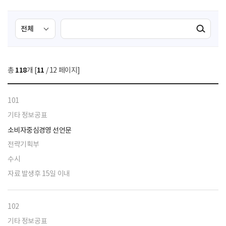
검
검
검색실행
색
색
조
영
건
역
총
118
개 [
11
/ 12 페이지]
선
택
101
기타 정보공표
소비자중심경영 선언문
전략기획부
수시
자료 발생후 15일 이내
102
기타 정보공표