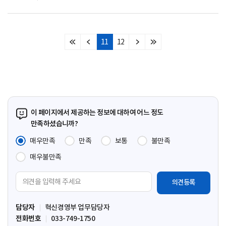
11
12
처
이
다
마
음
전
음
지
페
페
페
막
이
이
이
페
지
지
지
이
지
이 페이지에서 제공하는 정보에 대하여 어느 정도
만족하셨습니까?
매우만족
만족
보통
불만족
매우불만족
의
견
입
담당자
혁신경영부 업무담당자
력
전화번호
033-749-1750