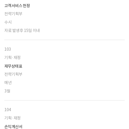
고객서비스 헌장
전략기획부
수시
자료 발생후 15일 이내
103
기획·재정
재무상태표
전략기획부
매년
3월
104
기획·재정
손익계산서