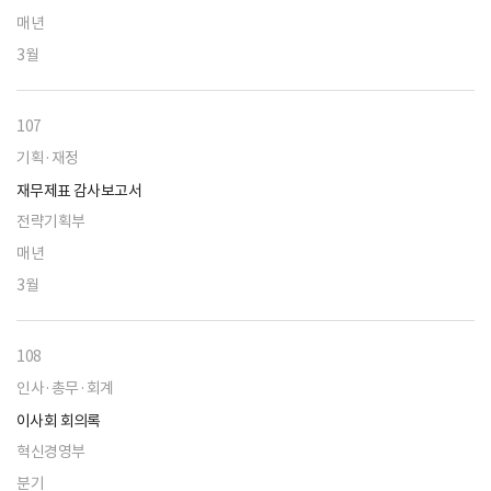
매년
3월
107
기획·재정
재무제표 감사보고서
전략기획부
매년
3월
108
인사·총무·회계
이사회 회의록
혁신경영부
분기