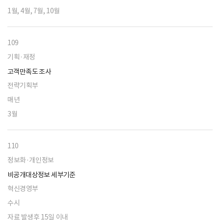
1월, 4월, 7월, 10월
109
기획·재정
고객만족도 조사
전략기획부
매년
3월
110
정보화·개인정보
비공개대상정보 세부기준
혁신경영부
수시
자료 발생후 15일 이내