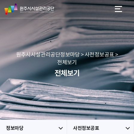
원
스
본문 바로가기
메뉴 바로가기
주
킵
시
네
시
비
설
게
관
이
리
션
공
원주시시설관리공단정보마당 > 사전정보공표 >
단
전체보기
전체보기
정보마당
사전정보공표