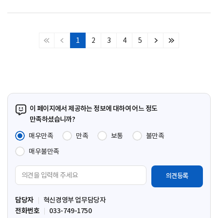
1
2
3
4
5
처
이
다
마
음
전
음
지
페
페
페
막
이
이
이
페
지
지
지
이
지
이 페이지에서 제공하는 정보에 대하여 어느 정도
만족하셨습니까?
매우만족
만족
보통
불만족
매우불만족
의
견
입
담당자
혁신경영부 업무담당자
력
전화번호
033-749-1750