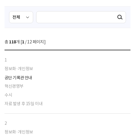
검
검
검색실행
색
색
조
영
건
역
총
118
개 [
1
/ 12 페이지]
선
택
1
정보화·개인정보
공단 기록관 안내
혁신경영부
수시
자료 발생 후 15일 이내
2
정보화·개인정보