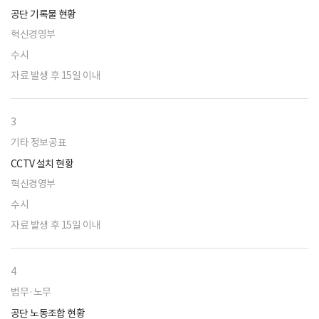
공단 기록물 현황
혁신경영부
수시
자료 발생 후 15일 이내
3
기타 정보공표
CCTV 설치 현황
혁신경영부
수시
자료 발생 후 15일 이내
4
법무·노무
공단 노동조합 현황