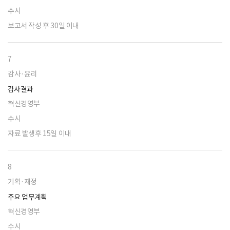
수시
보고서 작성 후 30일 이내
7
감사·윤리
감사결과
혁신경영부
수시
자료 발생후 15일 이내
8
기획·재정
주요 업무계획
혁신경영부
수시