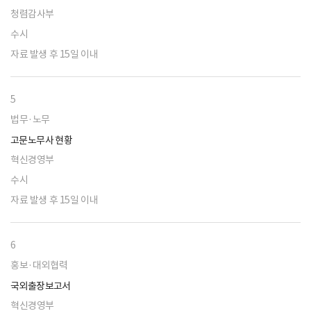
청렴감사부
수시
자료 발생 후 15일 이내
5
법무·노무
고문노무사 현황
혁신경영부
수시
자료 발생 후 15일 이내
6
홍보·대외협력
국외출장보고서
혁신경영부