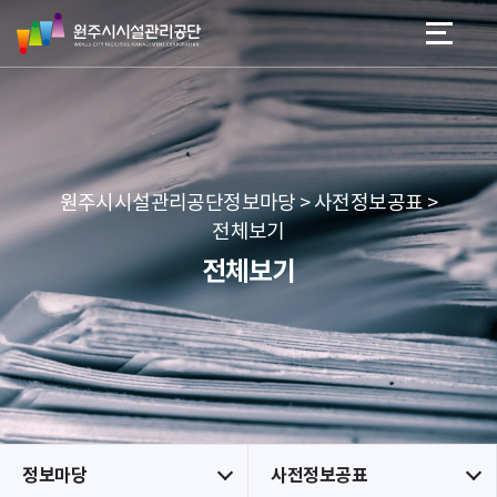
원
스
본문 바로가기
메뉴 바로가기
주
킵
시
네
시
비
설
게
관
이
리
션
공
원주시시설관리공단정보마당 > 사전정보공표 >
단
전체보기
전체보기
정보마당
사전정보공표