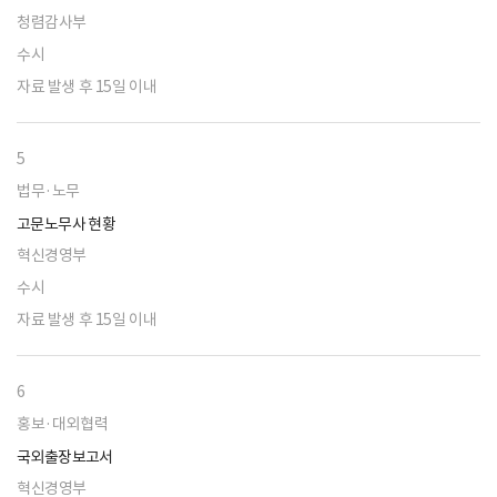
청렴감사부
수시
자료 발생 후 15일 이내
5
법무·노무
고문노무사 현황
혁신경영부
수시
자료 발생 후 15일 이내
6
홍보·대외협력
국외출장보고서
혁신경영부