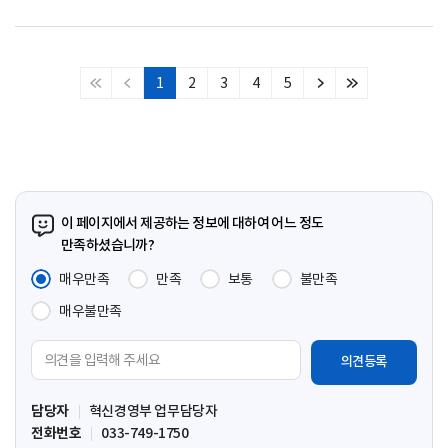
1
2
3
4
5
처
이
다
마
음
전
음
지
페
페
페
막
이
이
이
페
지
지
지
이
지
이 페이지에서 제공하는 정보에 대하여 어느 정도
만족하셨습니까?
매우만족
만족
보통
불만족
매우불만족
의
견
입
담당자
혁신경영부 업무담당자
력
전화번호
033-749-1750