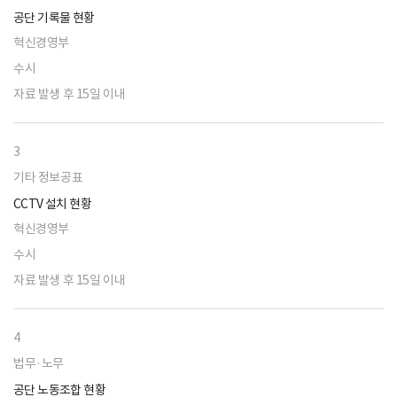
공단 기록물 현황
혁신경영부
수시
자료 발생 후 15일 이내
3
기타 정보공표
CCTV 설치 현황
혁신경영부
수시
자료 발생 후 15일 이내
4
법무·노무
공단 노동조합 현황