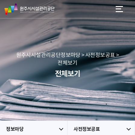
원
스
본문 바로가기
메뉴 바로가기
주
킵
시
네
시
비
설
게
관
이
리
션
공
원주시시설관리공단정보마당 > 사전정보공표 >
단
전체보기
전체보기
정보마당
사전정보공표