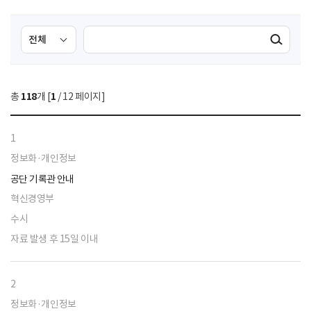
검
검
검색실행
색
색
조
영
건
역
총
118
개 [
1
/ 12 페이지]
선
택
1
정보화·개인정보
공단 기록관 안내
혁신경영부
수시
자료 발생 후 15일 이내
2
정보화·개인정보