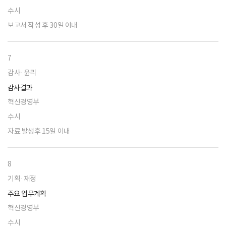
수시
보고서 작성 후 30일 이내
7
감사·윤리
감사결과
혁신경영부
수시
자료 발생후 15일 이내
8
기획·재정
주요 업무계획
혁신경영부
수시