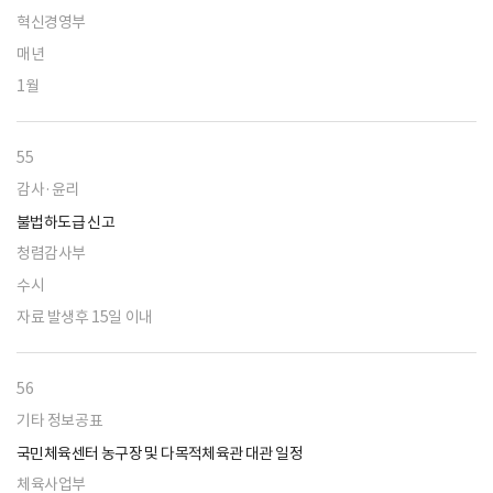
혁신경영부
매년
1월
55
감사·윤리
불법하도급 신고
청렴감사부
수시
자료 발생후 15일 이내
56
기타 정보공표
국민체육센터 농구장 및 다목적체육관 대관 일정
체육사업부