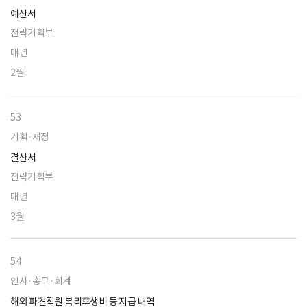
예산서
전략기획부
매년
2월
53
기획·재정
결산서
전략기획부
매년
3월
54
인사·총무·회계
해외 파견직원 복리후생비 등 지급 내역