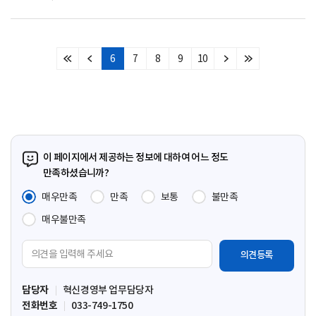
6
7
8
9
10
처
이
다
마
음
전
음
지
페
페
페
막
이
이
이
페
지
지
지
이
지
이 페이지에서 제공하는 정보에 대하여 어느 정도
만족하셨습니까?
매우만족
만족
보통
불만족
매우불만족
의
견
입
담당자
혁신경영부 업무담당자
력
전화번호
033-749-1750