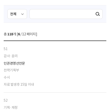
검
검
검색실행
색
색
조
영
건
역
총
118
개 [
6
/ 12 페이지]
선
택
51
감사·윤리
인권경영선언문
전략기획부
수시
자료 발생후 15일 이내
52
기획·재정