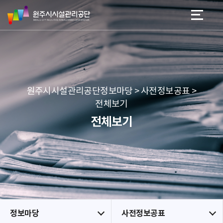
원
스
본문 바로가기
메뉴 바로가기
주
킵
시
네
시
비
설
게
관
이
리
션
공
원주시시설관리공단정보마당 > 사전정보공표 >
단
전체보기
전체보기
정보마당
사전정보공표